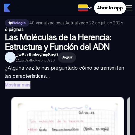
Abrir la app
40
visualizaciones
·
Actualizado
22 de jul. de 2026
·
Biologia
6 páginas
Las Moléculas de la Herencia:
Estructura y Función del ADN
_lw8zxfhclwy5iip8ay0
_
Seguir
@
_lw8zxfhclwy5iip8ay0
¿Alguna vez te has preguntado cómo se transmiten
las características...
Mostrar más