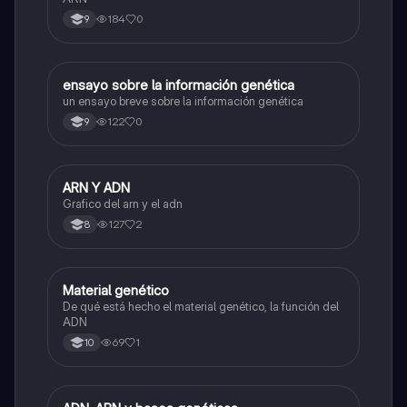
184
0
9
ensayo sobre la información genética
Biologia
un ensayo breve sobre la información genética
122
0
9
ARN Y ADN
Biologia
Grafico del arn y el adn
127
2
8
Material genético
Biologia
De qué está hecho el material genético, la función del
ADN
69
1
10