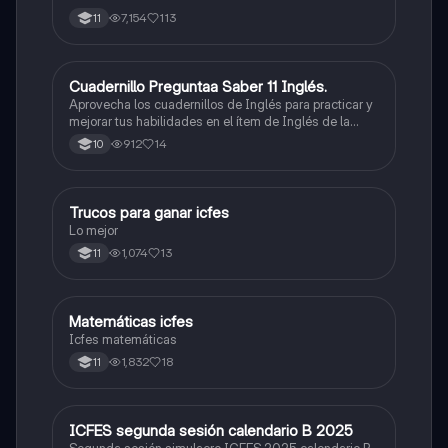
7,154
113
11
Cuadernillo Preguntaa Saber 11 Inglés.
ICFES: Inglés
Aprovecha los cuadernillos de Inglés para practicar y
mejorar tus habilidades en el ítem de Inglés de la
Prueba Saber 11. 🫡
912
14
10
Trucos para ganar icfes
Química
Lo mejor
1,074
13
11
Matemáticas icfes
ICFES: Matemáticas
Icfes matemáticas
1,832
18
11
ICFES segunda sesión calendario B 2025
ICFES: Lectura Crítica
Segunda sesión simulacro ICFES 2025 calendario B