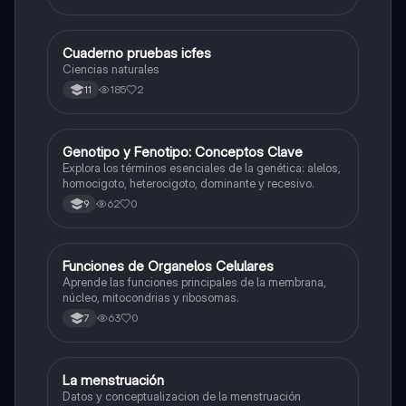
Cuaderno pruebas icfes
Biologia
Ciencias naturales
185
2
11
G
Genotipo y Fenotipo: Conceptos Clave
Biologia
Explora los términos esenciales de la genética: alelos,
homocigoto, heterocigoto, dominante y recesivo.
62
0
9
F
Funciones de Organelos Celulares
Biologia
Aprende las funciones principales de la membrana,
núcleo, mitocondrias y ribosomas.
63
0
7
La menstruación
Biologia
Datos y conceptualizacion de la menstruación