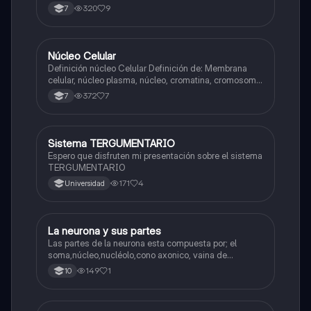
320
9
7
Núcleo Celular
Biologia
Definición núcleo Celular Definición de: Membrana
celular, núcleo plasma, núcleo, cromatina, cromosoma
Interfase Fases de la interfase
372
7
7
Sistema TERGUMENTARIO
Biologia
Espero que disfruten mi presentación sobre el sistema
TERGUMENTARIO
171
4
Universidad
La neurona y sus partes
Biologia
Las partes de la neurona esta compuesta por; el
soma,núcleo,nucléolo,cono axonico, vaina de
mielina,celula schwan,núcleo de schwann,nódulo de
149
1
10
Ranvier,terminal axonico Arborizacion terminal, botón
sinaptico,dentristas y sustancia de Nissi.