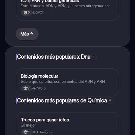
ADN, ARN y bases genéticas
Biologia
Estructura del ADN y ARN, y la bases nitrogenadas.
21
1
9
Más
Contenidos más populares: Dna
1
Biología molecular
Biologia
Sobre que estudia, componentes del ADN y ARN
79
0
7
Contenidos más populares de Química
9
Trucos para ganar icfes
Química
Lo mejor
1,074
13
11