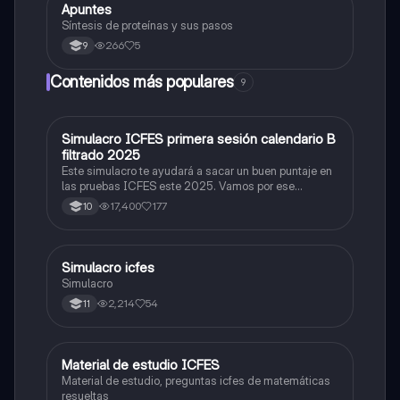
Apuntes
Biologia
Síntesis de proteínas y sus pasos
266
5
9
Contenidos más populares
9
Simulacro ICFES primera sesión calendario B
ICFES: Matemáticas
filtrado 2025
Este simulacro te ayudará a sacar un buen puntaje en
las pruebas ICFES este 2025. Vamos por ese
500/500. Y poder ser admitido en la universidad que
17,400
177
10
quieras, estudiar la carrera que quieres y no la que te
toque. Vamos con toda para sacar un buen puntaje.
Simulacro icfes
ICFES: Lectura Crítica
Simulacro
2,214
54
11
Material de estudio ICFES
ICFES: Matemáticas
Material de estudio, preguntas icfes de matemáticas
resueltas