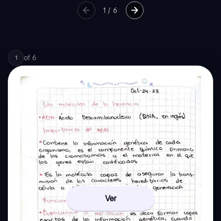
1
/
6
of
6
1
Ver