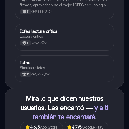
filtrado, aprovecha y se el mejor ICFES de tu colegio y
poder ingresar a universidad, y estudiar aquella
9,888
124
11
carrera con la que tanto sueñas.
Icfes lectura crítica
Lengua Castellana
Lectura crítica
464
2
11
Icfes
ICFES: Sociales y Ciudadanas
Simulacro icfes
1,455
26
11
Mira lo que dicen nuestros
usuarios. Les encantó —
y a ti
también te encantará
.
4.6
/5
App Store
4.7
/5
Google Play