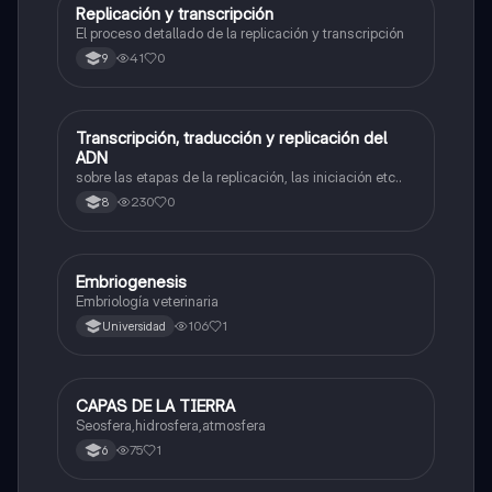
Replicación y transcripción
Biologia
El proceso detallado de la replicación y transcripción
41
0
9
Transcripción, traducción y replicación del
Biologia
ADN
sobre las etapas de la replicación, las iniciación etc..
230
0
8
Embriogenesis
Biologia
Embriología veterinaria
106
1
Universidad
CAPAS DE LA TIERRA
Biologia
Seosfera,hidrosfera,atmosfera
75
1
6