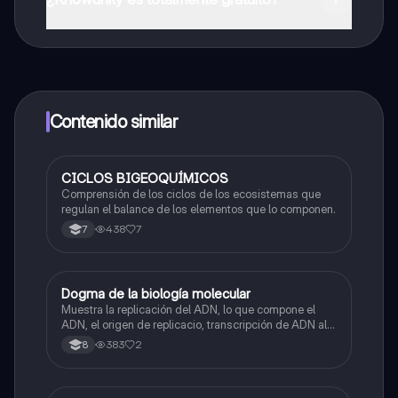
¡Sí lo es! Tienes acceso totalmente gratuito a todo el
contenido de la app, puedes chatear con otros
alumnos y recibir ayuda inmeditamente. Puedes ganar
dinero utilizando la aplicación, que te permitirá acceder
a determinadas funciones.
Contenido similar
CICLOS BIGEOQUÍMICOS
Biologia
Comprensión de los ciclos de los ecosistemas que
regulan el balance de los elementos que lo componen.
438
7
7
Dogma de la biología molecular
Biologia
Muestra la replicación del ADN, lo que compone el
ADN, el origen de replicacio, transcripción de ADN al
ARN y traducción de ARN a proteína.
383
2
8