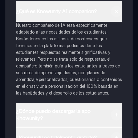
¿Qué es Knowunity AI companion?
Nuestro compañero de IA está específicamente
adaptado a las necesidades de los estudiantes.
Basándonos en los millones de contenidos que
tenemos en la plataforma, podemos dar a los
estudiantes respuestas realmente significativas y
relevantes. Pero no se trata solo de respuestas, el
compañero también guía a los estudiantes a través de
sus retos de aprendizaje diarios, con planes de
aprendizaje personalizados, cuestionarios o contenidos
en el chat y una personalización del 100% basada en
las habilidades y el desarrollo de los estudiantes.
¿Dónde puedo descargar la app
Knowunity?
Puedes descargar la app en Google Play Store y Apple
App Store.
¿Knowunity es totalmente gratuito?