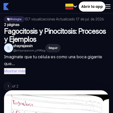
Abrir la app
137
visualizaciones
·
Actualizado
17 de jul. de 2026
·
Biologia
2 páginas
Fagocitosis y Pinocitosis: Procesos
y Ejemplos
shayrajassin
S
Seguir
@
shayrajassin_y99fikg
Imaginate que tu célula es como una boca gigante
que...
Mostrar más
of
2
1