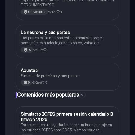
TERGUMENTARIO
171
4
Universidad
La neurona y sus partes
Biologia
Las partes de la neurona esta compuesta por; el
soma,núcleo,nucléolo,cono axonico, vaina de
mielina,celula schwan,núcleo de schwann,nódulo de
149
1
10
Ranvier,terminal axonico Arborizacion terminal, botón
sinaptico,dentristas y sustancia de Nissi.
Apuntes
Biologia
Síntesis de proteínas y sus pasos
266
5
9
Contenidos más populares
9
Simulacro ICFES primera sesión calendario B
ICFES: Matemáticas
filtrado 2025
Este simulacro te ayudará a sacar un buen puntaje en
las pruebas ICFES este 2025. Vamos por ese