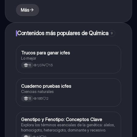
Más
Contenidos más populares de Química
9
Trucos para ganar icfes
Química
Lo mejor
1,074
13
11
Cuaderno pruebas icfes
Biologia
Ciencias naturales
185
2
11
G
Genotipo y Fenotipo: Conceptos Clave
Biologia
Explora los términos esenciales de la genética: alelos,
homocigoto, heterocigoto, dominante y recesivo.
62
0