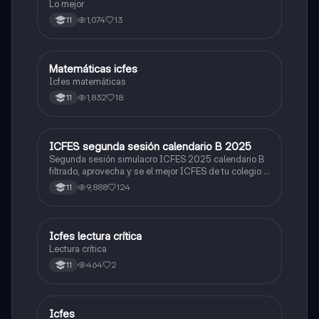
Lo mejor
1,074
13
11
Matemáticas icfes
ICFES: Matemáticas
Icfes matemáticas
1,832
18
11
ICFES segunda sesión calendario B 2025
ICFES: Lectura Crítica
Segunda sesión simulacro ICFES 2025 calendario B
filtrado, aprovecha y se el mejor ICFES de tu colegio y
poder ingresar a universidad, y estudiar aquella
9,888
124
11
carrera con la que tanto sueñas.
Icfes lectura crítica
Lengua Castellana
Lectura crítica
464
2
11
Icfes
ICFES: Sociales y Ciudadanas