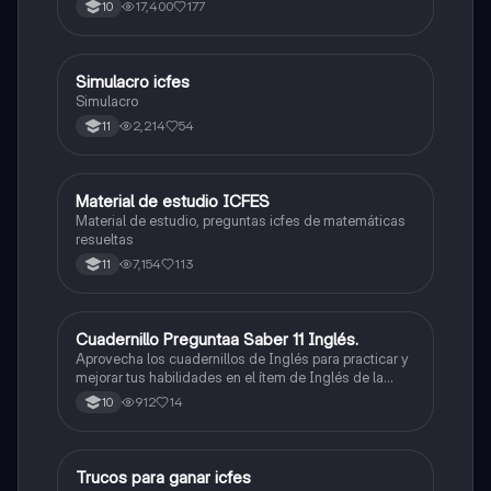
500/500. Y poder ser admitido en la universidad que
17,400
177
10
quieras, estudiar la carrera que quieres y no la que te
toque. Vamos con toda para sacar un buen puntaje.
Simulacro icfes
ICFES: Lectura Crítica
Simulacro
2,214
54
11
Material de estudio ICFES
ICFES: Matemáticas
Material de estudio, preguntas icfes de matemáticas
resueltas
7,154
113
11
Cuadernillo Preguntaa Saber 11 Inglés.
ICFES: Inglés
Aprovecha los cuadernillos de Inglés para practicar y
mejorar tus habilidades en el ítem de Inglés de la
Prueba Saber 11. 🫡
912
14
10
Trucos para ganar icfes
Química