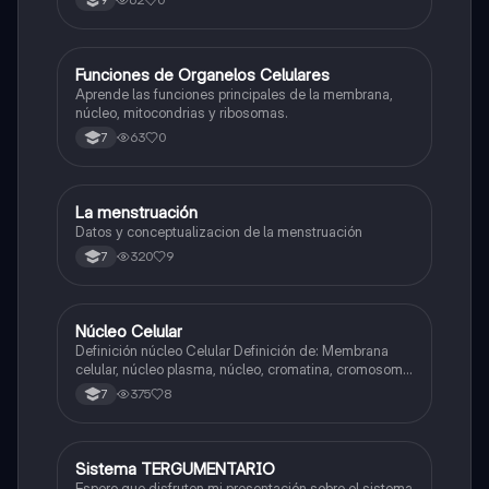
9
F
Funciones de Organelos Celulares
Biologia
Aprende las funciones principales de la membrana,
núcleo, mitocondrias y ribosomas.
63
0
7
La menstruación
Biologia
Datos y conceptualizacion de la menstruación
320
9
7
Núcleo Celular
Biologia
Definición núcleo Celular Definición de: Membrana
celular, núcleo plasma, núcleo, cromatina, cromosoma
Interfase Fases de la interfase
375
8
7
Sistema TERGUMENTARIO
Biologia
Espero que disfruten mi presentación sobre el sistema