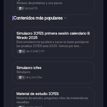
Síntesis de proteínas y sus pasos
266
5
9
Contenidos más populares
9
Simulacro ICFES primera sesión calendario B
ICFES: Matemáticas
filtrado 2025
Este simulacro te ayudará a sacar un buen puntaje en
las pruebas ICFES este 2025. Vamos por ese
500/500. Y poder ser admitido en la universidad que
17,398
177
10
quieras, estudiar la carrera que quieres y no la que te
toque. Vamos con toda para sacar un buen puntaje.
Simulacro icfes
ICFES: Lectura Crítica
Simulacro
2,214
54
11
Material de estudio ICFES
ICFES: Matemáticas
Material de estudio, preguntas icfes de matemáticas
resueltas