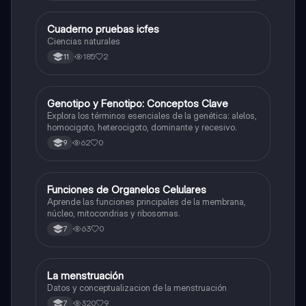
Cuaderno pruebas icfes
Biologia
Ciencias naturales
185
2
11
G
Genotipo y Fenotipo: Conceptos Clave
Biologia
Explora los términos esenciales de la genética: alelos,
homocigoto, heterocigoto, dominante y recesivo.
62
0
9
F
Funciones de Organelos Celulares
Biologia
Aprende las funciones principales de la membrana,
núcleo, mitocondrias y ribosomas.
63
0
7
La menstruación
Biologia
Datos y conceptualizacion de la menstruación
320
9
7