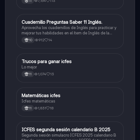
7,154
113
11
Cuadernillo Preguntaa Saber 11 Inglés.
ICFES: Inglés
Aprovecha los cuadernillos de Inglés para practicar y
mejorar tus habilidades en el ítem de Inglés de la
Prueba Saber 11. 🫡
912
14
10
Trucos para ganar icfes
Química
Lo mejor
1,074
13
11
Matemáticas icfes
ICFES: Matemáticas
Icfes matemáticas
1,831
18
11
ICFES segunda sesión calendario B 2025
ICFES: Lectura Crítica
Segunda sesión simulacro ICFES 2025 calendario B