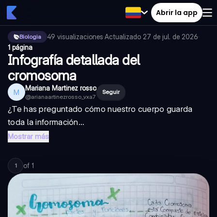
Abrir la app
49
visualizaciones
·
Actualizado
27 de jul. de 2026
·
Biologia
1 página
Infografía detallada del
cromosoma
Mariana Martinez rosso
M
Seguir
@
arianaartinezrosso_vxa7
¿Te has preguntado cómo nuestro cuerpo guarda
toda la información...
Mostrar más
of
1
1