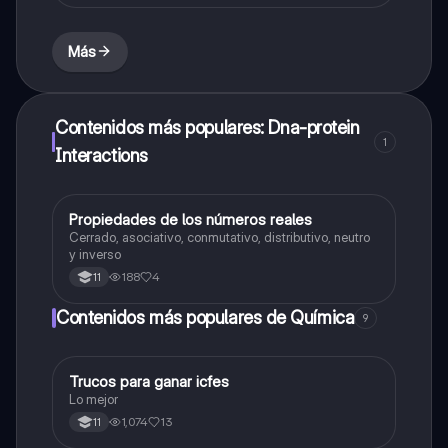
Más
Contenidos más populares: Dna-protein
1
Interactions
Propiedades de los números reales
Biologia
Cerrado, asociativo, conmutativo, distributivo, neutro
y inverso
188
4
11
Contenidos más populares de Química
9
Trucos para ganar icfes
Química
Lo mejor
1,074
13
11