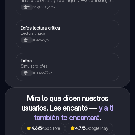
filtrado, aprovecha y se el mejor ICFES de tu colegio y
poder ingresar a universidad, y estudiar aquella
9,888
124
11
carrera con la que tanto sueñas.
Icfes lectura crítica
Lengua Castellana
Lectura crítica
464
2
11
Icfes
ICFES: Sociales y Ciudadanas
Simulacro icfes
1,455
26
11
Mira lo que dicen nuestros
usuarios. Les encantó —
y a ti
también te encantará
.
4.6
/5
App Store
4.7
/5
Google Play