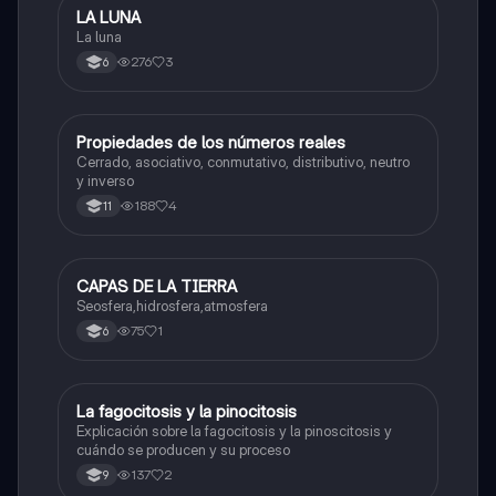
LA LUNA
Biologia
La luna
276
3
6
Propiedades de los números reales
Biologia
Cerrado, asociativo, conmutativo, distributivo, neutro
y inverso
188
4
11
CAPAS DE LA TIERRA
Biologia
Seosfera,hidrosfera,atmosfera
75
1
6
La fagocitosis y la pinocitosis
Biologia
Explicación sobre la fagocitosis y la pinoscitosis y
cuándo se producen y su proceso
137
2
9