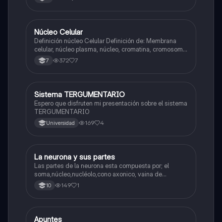
Núcleo Celular
Biologia
Definición núcleo Celular Definición de: Membrana
celular, núcleo plasma, núcleo, cromatina, cromosoma
Interfase Fases de la interfase
372
7
7
Sistema TERGUMENTARIO
Biologia
Espero que disfruten mi presentación sobre el sistema
TERGUMENTARIO
169
4
Universidad
La neurona y sus partes
Biologia
Las partes de la neurona esta compuesta por; el
soma,núcleo,nucléolo,cono axonico, vaina de
mielina,celula schwan,núcleo de schwann,nódulo de
149
1
10
Ranvier,terminal axonico Arborizacion terminal, botón
sinaptico,dentristas y sustancia de Nissi.
Apuntes
Biologia