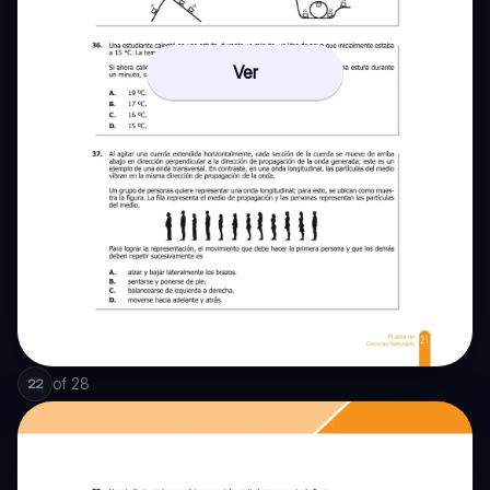
Ver
of
28
22