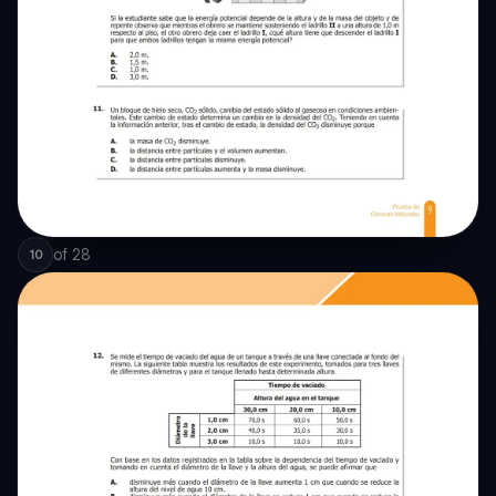
of
28
10