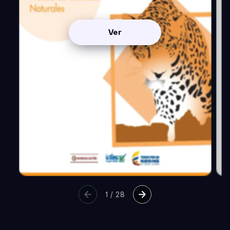
Ver
1
/
28