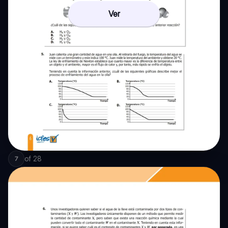
Ver
of
28
7