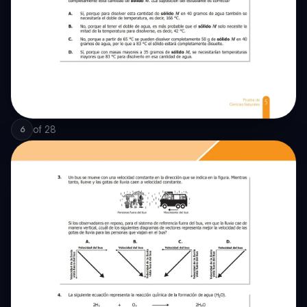
of
28
6