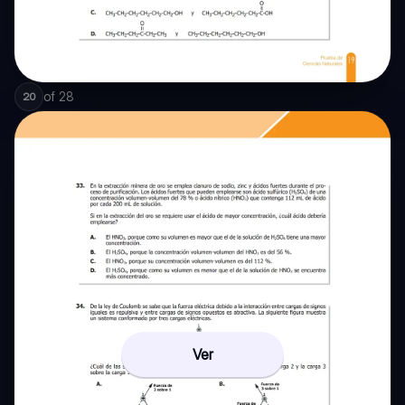
of
28
20
Ver