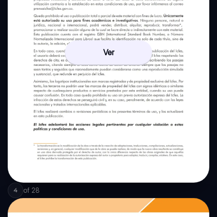
Ver
of
28
4