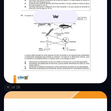
Ver
of
28
11