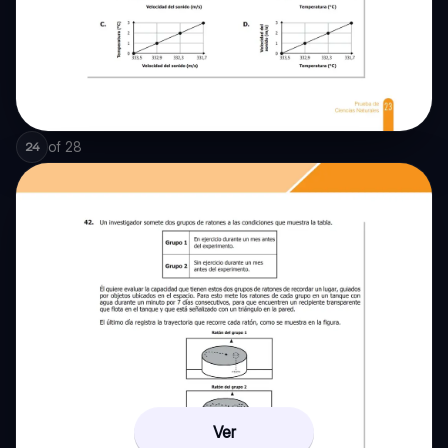
of
28
24
Ver