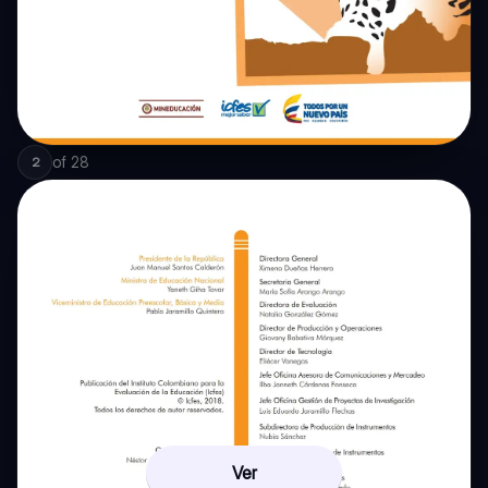
of
28
2
Ver