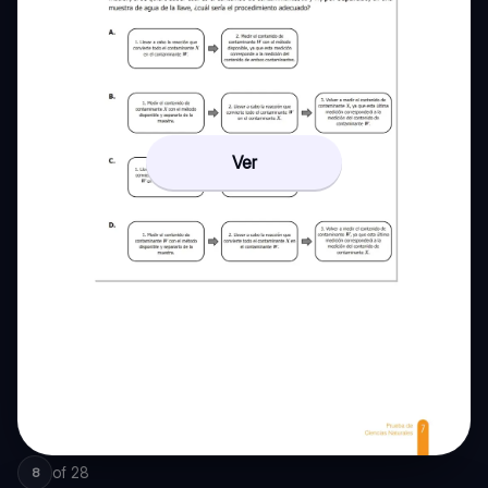
Ver
of
28
8