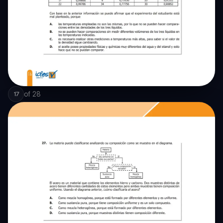
of
28
17