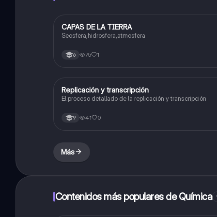
CAPAS DE LA TIERRA
Biologia
Seosfera,hidrosfera,atmosfera
75
1
6
Replicación y transcripción
Biologia
El proceso detallado de la replicación y transcripción
41
0
9
Más
Contenidos más populares de Química