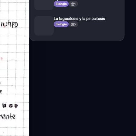
Biologia
8
La fagocitosis y la pinocitosis
Biologia
9