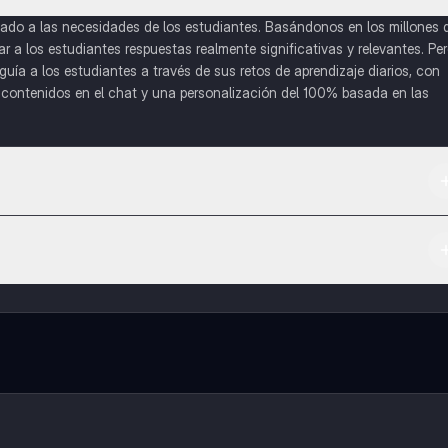
do a las necesidades de los estudiantes. Basándonos en los millones 
a los estudiantes respuestas realmente significativas y relevantes. Pe
uía a los estudiantes a través de sus retos de aprendizaje diarios, con
o contenidos en el chat y una personalización del 100% basada en las
 App Store.
l contenido de la app, puedes chatear con otros alumnos y recibir ayuda
cación, que te permitirá acceder a determinadas funciones.