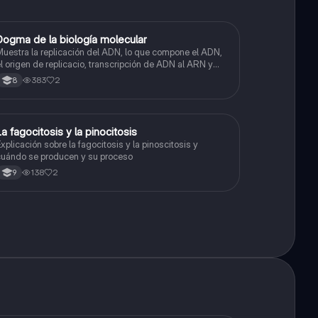
Dogma de la biología molecular
Biologia
uestra la replicación del ADN, lo que compone el ADN,
l origen de replicacio, transcripción de ADN al ARN y
raducción de ARN a proteína.
383
2
8
La fagocitosis y la pinocitosis
Biologia
xplicación sobre la fagocitosis y la pinoscitosis y
uándo se producen y su proceso
138
2
9