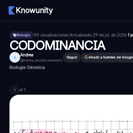
Knowunity
119
visualizaciones
·
Actualizado
29 de jul. de 2026
·
1 
Biologia
CODOMINANCIA
Andrea
A
Seguir
Añadir a fuentes de Googl
@
ndrea_wro6dcoske4jhc
Biología Génetica
of
1
1