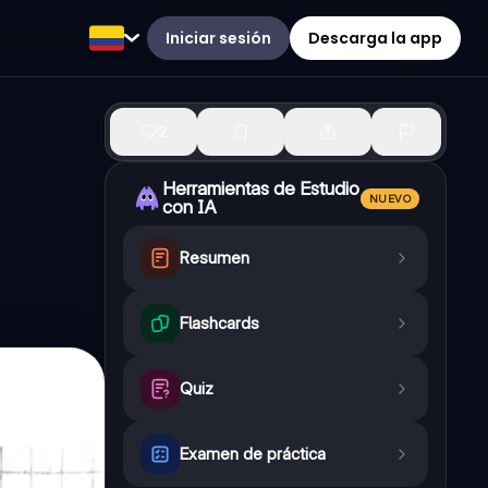
Iniciar sesión
Descarga la app
2
Herramientas de Estudio
NUEVO
con IA
Resumen
Flashcards
Quiz
Examen de práctica