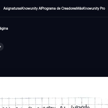
Asignaturas
Knowunity AI
Programa de Creadores
Más
Knowunity Pro
página
e