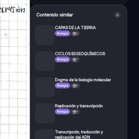
Contenido similar
6
CAPAS DE LA TIERRA
Biologia
6
CICLOS BIGEOQUÍMICOS
Biologia
7
Dogma de la biología molecular
Biologia
8
Replicación y transcripción
Biologia
9
Transcripción, traducción y
replicación del ADN