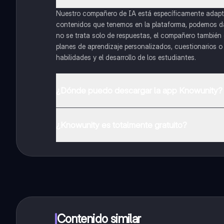
Nuestro compañero de IA está específicamente adapta
contenidos que tenemos en la plataforma, podemos dar 
no se trata solo de respuestas, el compañero también g
planes de aprendizaje personalizados, cuestionarios 
habilidades y el desarrollo de los estudiantes.
¿Dónde puedo descargar la app Knowunity?
Puedes descargar la app en Google Play Store y Apple
¿Knowunity es totalmente gratuito?
¡Sí lo es! Tienes acceso totalmente gratuito a todo e
inmeditamente. Puedes ganar dinero utilizando la apli
Contenido similar