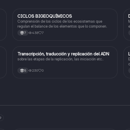
CICLOS BIGEOQUÍMICOS
Biologia
Comprensión de los ciclos de los ecosistemas que
M
regulan el balance de los elementos que lo componen.
e
t
438
7
7
Transcripción, traducción y replicación del ADN
Biologia
sobre las etapas de la replicación, las iniciación etc..
E
c
230
0
8
9