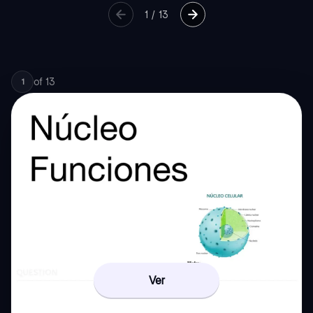
1
/
13
of
13
1
Ver