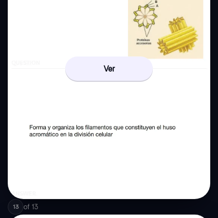
Ver
of
13
13