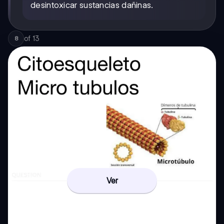
desintoxicar sustancias dañinas.
of
13
8
Ver