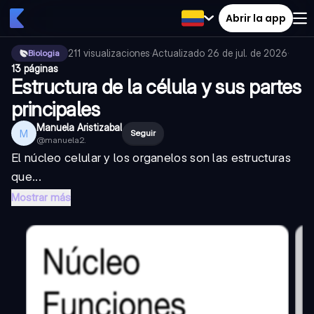
Abrir la app
211
visualizaciones
·
Actualizado
26 de jul. de 2026
·
Biologia
13 páginas
Estructura de la célula y sus partes
principales
Manuela Aristizabal
M
Seguir
@
manuela2.
El núcleo celular y los organelos son las estructuras
que...
Mostrar más