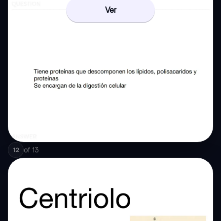
Ver
of
13
12