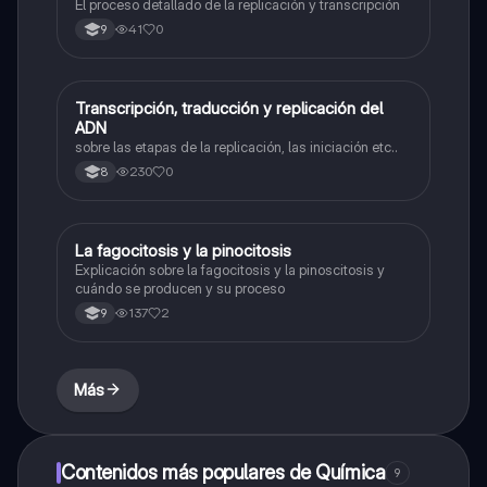
El proceso detallado de la replicación y transcripción
41
0
9
Transcripción, traducción y replicación del
Biologia
ADN
sobre las etapas de la replicación, las iniciación etc..
230
0
8
La fagocitosis y la pinocitosis
Biologia
Explicación sobre la fagocitosis y la pinoscitosis y
cuándo se producen y su proceso
137
2
9
Más
Contenidos más populares de Química
9