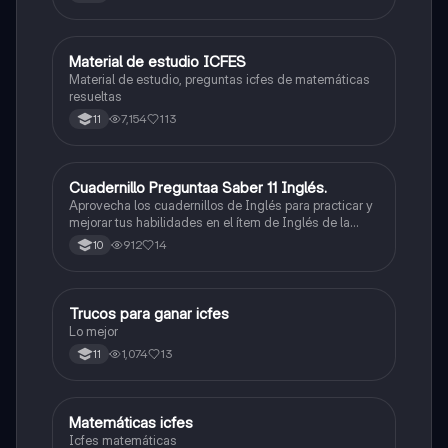
Material de estudio ICFES
ICFES: Matemáticas
Material de estudio, preguntas icfes de matemáticas
resueltas
7,154
113
11
Cuadernillo Preguntaa Saber 11 Inglés.
ICFES: Inglés
Aprovecha los cuadernillos de Inglés para practicar y
mejorar tus habilidades en el ítem de Inglés de la
Prueba Saber 11. 🫡
912
14
10
Trucos para ganar icfes
Química
Lo mejor
1,074
13
11
Matemáticas icfes
ICFES: Matemáticas
Icfes matemáticas