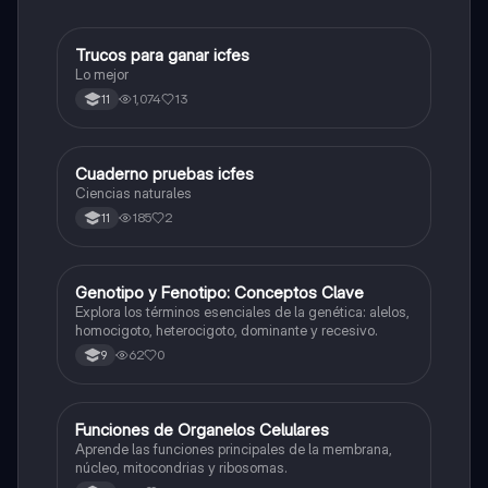
Trucos para ganar icfes
Química
Lo mejor
1,074
13
11
Cuaderno pruebas icfes
Biologia
Ciencias naturales
185
2
11
G
Genotipo y Fenotipo: Conceptos Clave
Biologia
Explora los términos esenciales de la genética: alelos,
homocigoto, heterocigoto, dominante y recesivo.
62
0
9
F
Funciones de Organelos Celulares
Biologia
Aprende las funciones principales de la membrana,
núcleo, mitocondrias y ribosomas.