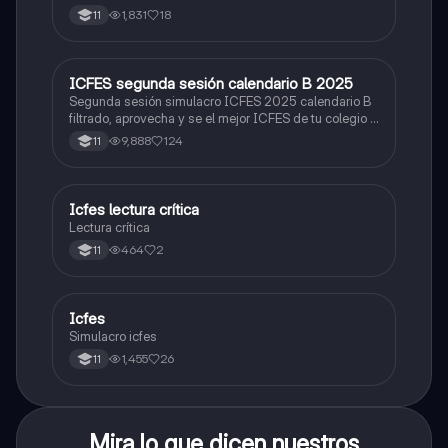
1,831
18
11
ICFES segunda sesión calendario B 2025
ICFES: Lectura Crítica
Segunda sesión simulacro ICFES 2025 calendario B
filtrado, aprovecha y se el mejor ICFES de tu colegio y
poder ingresar a universidad, y estudiar aquella
9,888
124
11
carrera con la que tanto sueñas.
Icfes lectura crítica
Lengua Castellana
Lectura crítica
464
2
11
Icfes
ICFES: Sociales y Ciudadanas
Simulacro icfes
1,455
26
11
Mira lo que dicen nuestros