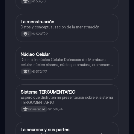
63
0
7
La menstruación
Biologia
Datos y conceptualizacion de la menstruación
320
9
7
Núcleo Celular
Biologia
Definición núcleo Celular Definición de: Membrana
celular, núcleo plasma, núcleo, cromatina, cromosoma
Interfase Fases de la interfase
372
7
7
Sistema TERGUMENTARIO
Biologia
Espero que disfruten mi presentación sobre el sistema
TERGUMENTARIO
169
4
Universidad
La neurona y sus partes
Biologia