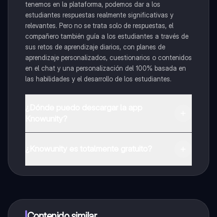
tenemos en la plataforma, podemos dar a los
estudiantes respuestas realmente significativas y
relevantes. Pero no se trata solo de respuestas, el
compañero también guía a los estudiantes a través de
sus retos de aprendizaje diarios, con planes de
aprendizaje personalizados, cuestionarios o contenidos
en el chat y una personalización del 100% basada en
las habilidades y el desarrollo de los estudiantes.
¿Dónde puedo descargar la app
Knowunity?
Puedes descargar la app en Google Play Store y Apple
App Store.
¿Knowunity es totalmente gratuito?
¡Sí lo es! Tienes acceso totalmente gratuito a todo el
contenido de la app, puedes chatear con otros
alumnos y recibir ayuda inmeditamente. Puedes ganar
dinero utilizando la aplicación, que te permitirá acceder
a determinadas funciones.
Contenido similar