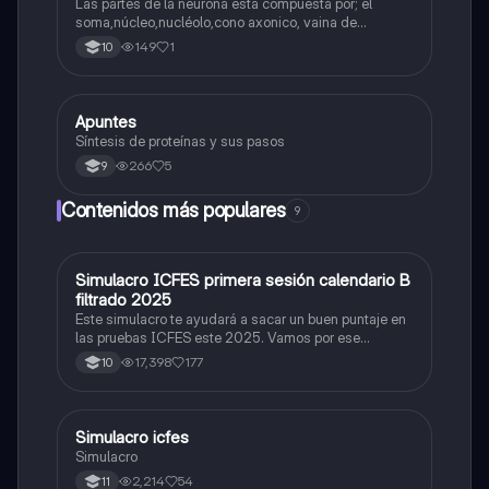
Las partes de la neurona esta compuesta por; el
soma,núcleo,nucléolo,cono axonico, vaina de
mielina,celula schwan,núcleo de schwann,nódulo de
149
1
10
Ranvier,terminal axonico Arborizacion terminal, botón
sinaptico,dentristas y sustancia de Nissi.
Apuntes
Biologia
Síntesis de proteínas y sus pasos
266
5
9
Contenidos más populares
9
Simulacro ICFES primera sesión calendario B
ICFES: Matemáticas
filtrado 2025
Este simulacro te ayudará a sacar un buen puntaje en
las pruebas ICFES este 2025. Vamos por ese
500/500. Y poder ser admitido en la universidad que
17,398
177
10
quieras, estudiar la carrera que quieres y no la que te
toque. Vamos con toda para sacar un buen puntaje.
Simulacro icfes
ICFES: Lectura Crítica
Simulacro
2,214
54
11