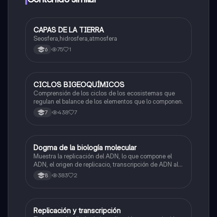
CAPAS DE LA TIERRA
Biologia
Seosfera,hidrosfera,atmosfera
75
1
6
CICLOS BIGEOQUÍMICOS
Biologia
Comprensión de los ciclos de los ecosistemas que
regulan el balance de los elementos que lo componen.
438
7
7
Dogma de la biología molecular
Biologia
Muestra la replicación del ADN, lo que compone el
ADN, el origen de replicacio, transcripción de ADN al
ARN y traducción de ARN a proteína.
383
2
8
Replicación y transcripción
Biologia