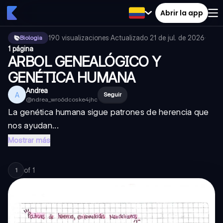
Abrir la app
190
visualizaciones
·
Actualizado
21 de jul. de 2026
·
Biologia
1 página
ARBOL GENEALÓGICO Y
GENÉTICA HUMANA
Andrea
A
Seguir
@
ndrea_wro6dcoske4jhc
La genética humana sigue patrones de herencia que
nos ayudan...
Mostrar más
of
1
1