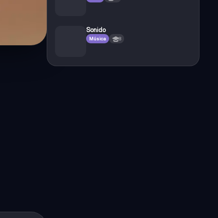
Sonido
Música
8