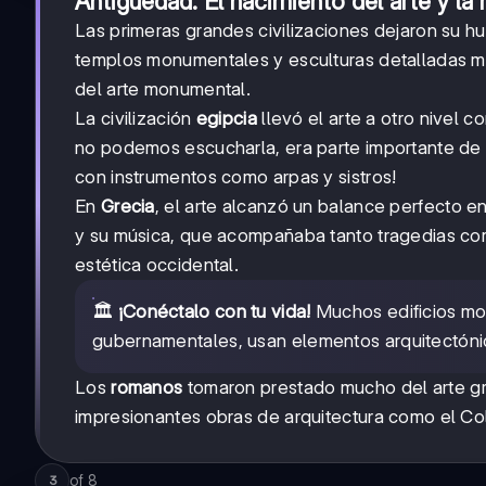
Antigüedad: El nacimiento del arte y la
Las primeras grandes civilizaciones dejaron su hu
templos monumentales y esculturas detalladas m
del arte monumental.
La civilización
egipcia
llevó el arte a otro nivel
no podemos escucharla, era parte importante de s
con instrumentos como arpas y sistros!
En
Grecia
, el arte alcanzó un balance perfecto e
y su música, que acompañaba tanto tragedias como
estética occidental.
🏛️
¡Conéctalo con tu vida!
Muchos edificios mo
gubernamentales, usan elementos arquitectóni
Los
romanos
tomaron prestado mucho del arte gr
impresionantes obras de arquitectura como el Co
of
8
3