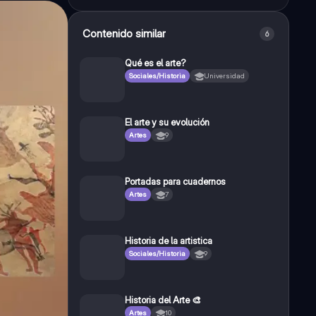
Contenido similar
6
Qué es el arte?
Sociales/Historia
Universidad
El arte y su evolución
Artes
9
Portadas para cuadernos
Artes
7
Historia de la artistica
Sociales/Historia
9
Historia del Arte 🎨
Artes
10