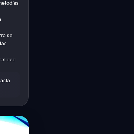
 melodías
e
rro se
las
nalidad
hasta