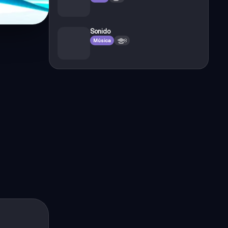
Sonido
Música
8