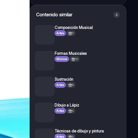
Contenido similar
6
Composición Musical
Artes
9
Formas Musicales
Música
10
Ilustración
Artes
8
Dibujo a Lápiz
Artes
6
Técnicas de dibujo y pintura
Artes
8