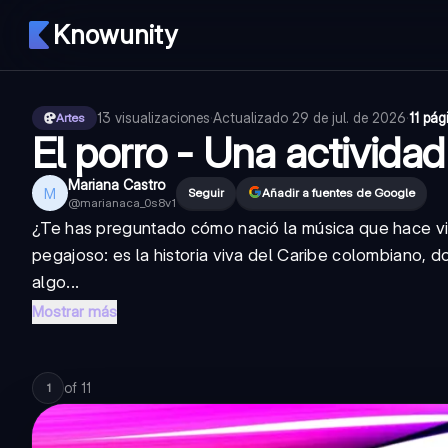
Knowunity
13
visualizaciones
·
Actualizado
29 de jul. de 2026
·
11 pág
Artes
El porro - Una actividad
Mariana Castro
M
Seguir
Añadir a fuentes de Google
@
marianaca_0s8v1
¿Te has preguntado cómo nació la música que hace vib
pegajoso: es la historia viva del Caribe colombiano, 
algo...
Mostrar más
of
11
1