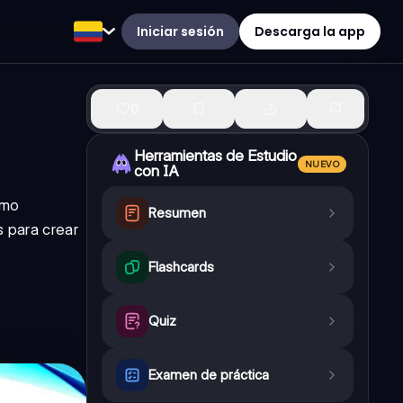
Iniciar sesión
Descarga la app
0
Herramientas de Estudio
NUEVO
con IA
tmo
Resumen
s para crear
Flashcards
Quiz
Examen de práctica