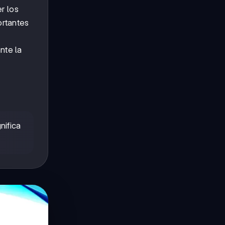
r los
ortantes
nte la
nifica