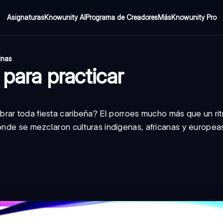
Asignaturas
Knowunity AI
Programa de Creadores
Más
Knowunity Pro
inas
 para practicar
rar toda fiesta caribeña? El
porro
es mucho más que un ri
donde se mezclaron culturas indígenas, africanas y europea