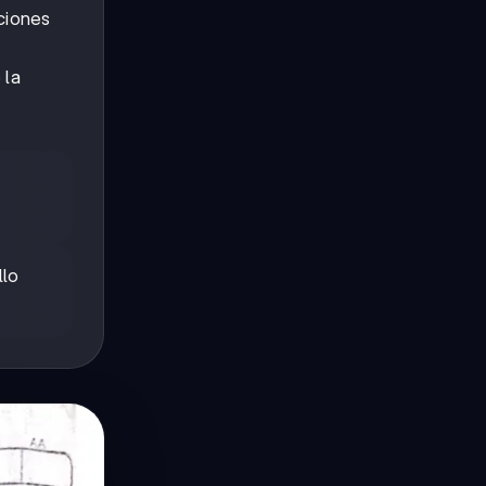
aciones
 la
llo