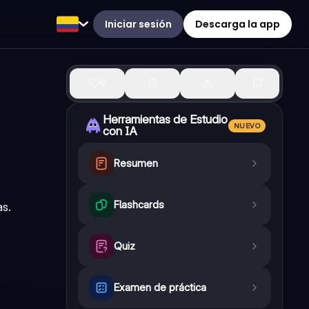
Iniciar sesión
Descarga la app
9
Herramientas de Estudio
NUEVO
con IA
Resumen
Flashcards
as.
Quiz
Examen de práctica