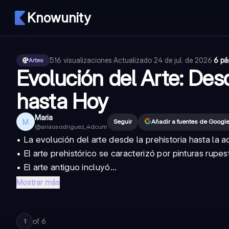
Knowunity
516
visualizaciones
·
Actualizado
24 de jul. de 2026
·
6 pá
Artes
Evolución del Arte: Desd
hasta Hoy
Maria
M
Seguir
Añadir a fuentes de Googl
@
ariaosodriguez_4dcum
• La
evolución del arte desde la prehistoria hasta la a
• El arte prehistórico se caracterizó por pinturas rupes
• El arte antiguo incluyó...
Mostrar más
of
6
1