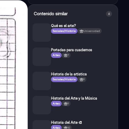
Contenido similar
6
Qué es el arte?
Sociales/Historia
Universidad
Portadas para cuadernos
Artes
7
Historia de la artistica
Sociales/Historia
9
Historia del Arte y la Música
Artes
9
Historia del Arte 🎨
Artes
10