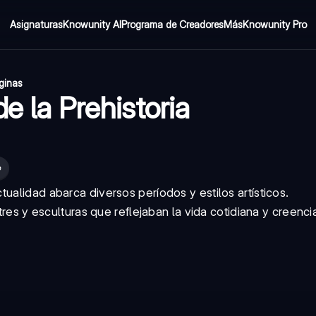
Asignaturas
Knowunity AI
Programa de Creadores
Más
Knowunity Pro
ginas
e la Prehistoria
e
ctualidad
abarca diversos períodos y estilos artísticos.
tres y esculturas que reflejaban la vida cotidiana y creenci