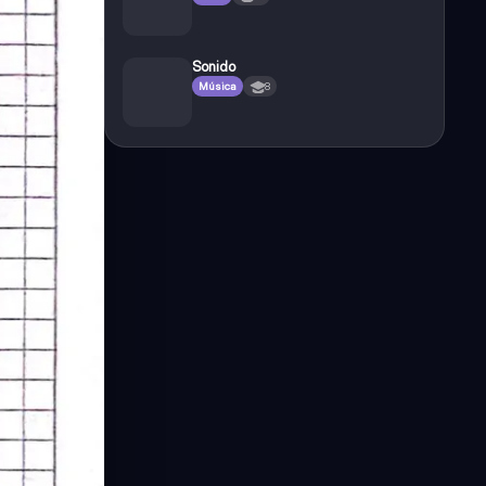
Sonido
Música
8