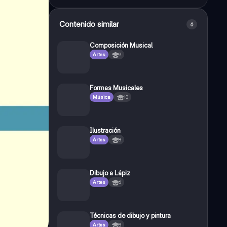
Contenido similar
6
Composición Musical
Artes
9
Formas Musicales
Música
10
Ilustración
Artes
8
Dibujo a Lápiz
Artes
6
Técnicas de dibujo y pintura
Artes
8