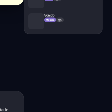
Sonido
Música
8
te lo