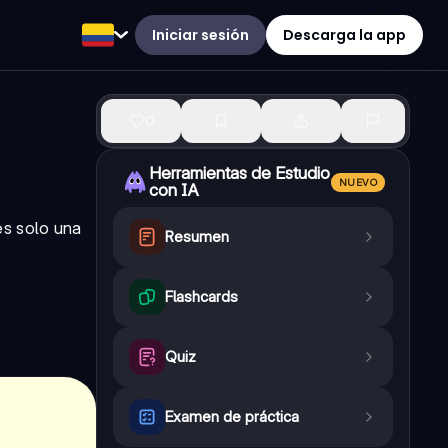
Iniciar sesión
Descarga la app
0
Herramientas de Estudio
NUEVO
con IA
es solo una
Resumen
Flashcards
Quiz
Examen de práctica