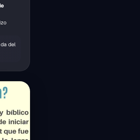
de
izo
nda del