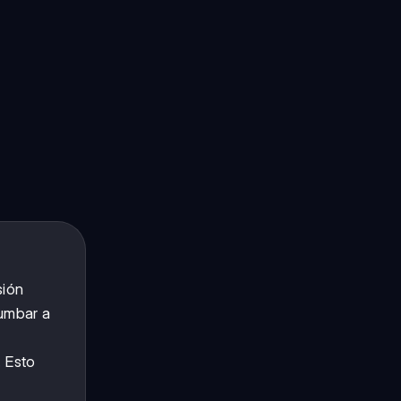
sión
tumbar a
. Esto