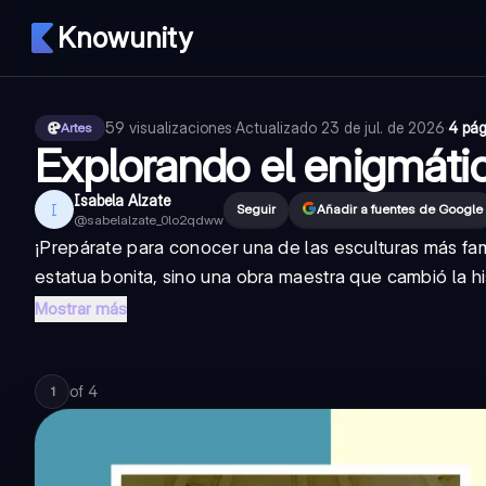
Knowunity
59
visualizaciones
·
Actualizado
23 de jul. de 2026
·
4 pág
Artes
Explorando el enigmátic
Isabela Alzate
I
Seguir
Añadir a fuentes de Google
@
sabelalzate_0lo2qdww
¡Prepárate para conocer una de las esculturas más fa
estatua bonita, sino una obra maestra que cambió la hi
Mostrar más
of
4
1