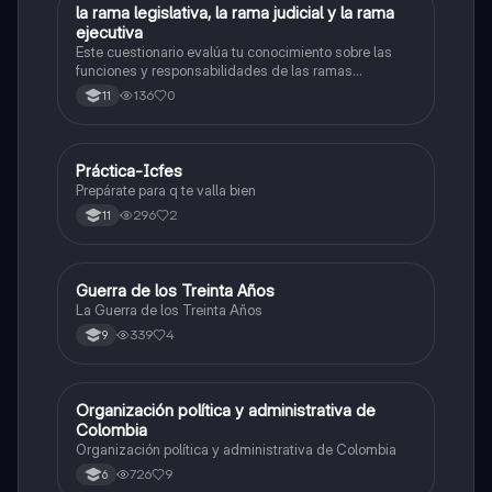
L
la rama legislativa, la rama judicial y la rama
Sociales/Historia
ejecutiva
Este cuestionario evalúa tu conocimiento sobre las
funciones y responsabilidades de las ramas
legislativa, judicial y ejecutiva.
136
0
11
Práctica-Icfes
Sociales/Historia
Prepárate para q te valla bien
296
2
11
Guerra de los Treinta Años
Sociales/Historia
La Guerra de los Treinta Años
339
4
9
Organización política y administrativa de
Sociales/Historia
Colombia
Organización política y administrativa de Colombia
726
9
6