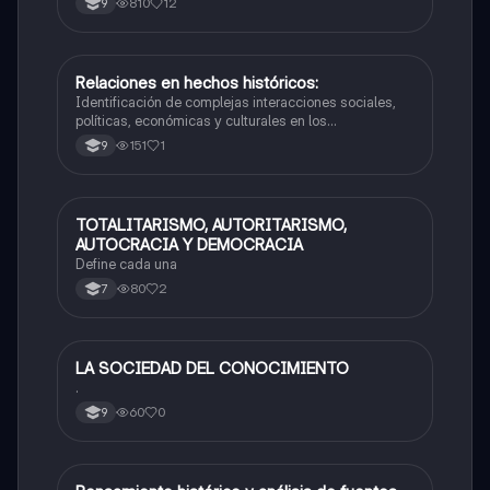
810
12
9
Relaciones en hechos históricos:
Sociales/Historia
Identificación de complejas interacciones sociales,
políticas, económicas y culturales en los
acontecimientos del pasado.
151
1
9
TOTALITARISMO, AUTORITARISMO,
Sociales/Historia
AUTOCRACIA Y DEMOCRACIA
Define cada una
80
2
7
LA SOCIEDAD DEL CONOCIMIENTO
Sociales/Historia
.
60
0
9