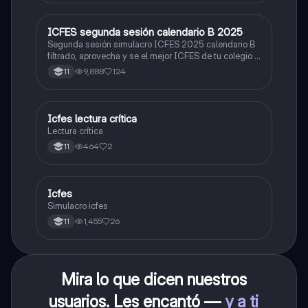
ICFES segunda sesión calendario B 2025
ICFES: Lectura Crítica
Segunda sesión simulacro ICFES 2025 calendario B
filtrado, aprovecha y se el mejor ICFES de tu colegio y
poder ingresar a universidad, y estudiar aquella
9,888
124
11
carrera con la que tanto sueñas.
Icfes lectura crítica
Lengua Castellana
Lectura crítica
464
2
11
Icfes
ICFES: Sociales y Ciudadanas
Simulacro icfes
1,455
26
11
Mira lo que dicen nuestros
usuarios. Les encantó —
y a ti