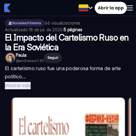
Abrir la app
66
visualizaciones
·
Sociales/Historia
Actualizado
18 de jul. de 2026
·
5 páginas
El Impacto del Cartelismo Ruso en
la Era Soviética
Paula
Seguir
@
andreaaa11.30
El cartelismo ruso fue una poderosa forma de arte
político...
Mostrar más