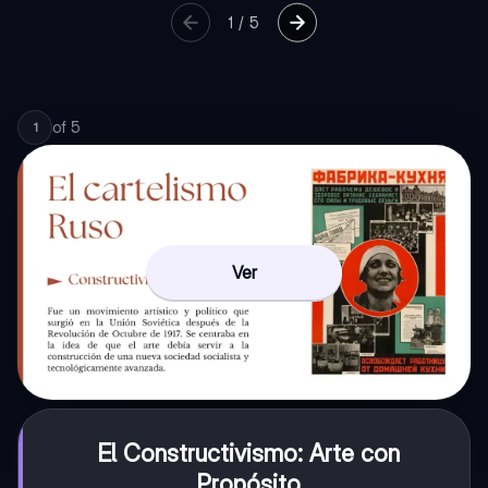
1
/
5
of
5
1
Ver
El Constructivismo: Arte con
Propósito