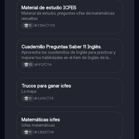
Material de estudio ICFES
ICFES: Matemáticas
Material de estudio, preguntas icfes de matemáticas
resueltas
7,154
113
11
Cuadernillo Preguntaa Saber 11 Inglés.
ICFES: Inglés
Aprovecha los cuadernillos de Inglés para practicar y
mejorar tus habilidades en el ítem de Inglés de la
Prueba Saber 11. 🫡
912
14
10
Trucos para ganar icfes
Química
Lo mejor
1,074
13
11
Matemáticas icfes
ICFES: Matemáticas
Icfes matemáticas
1,832
18
11