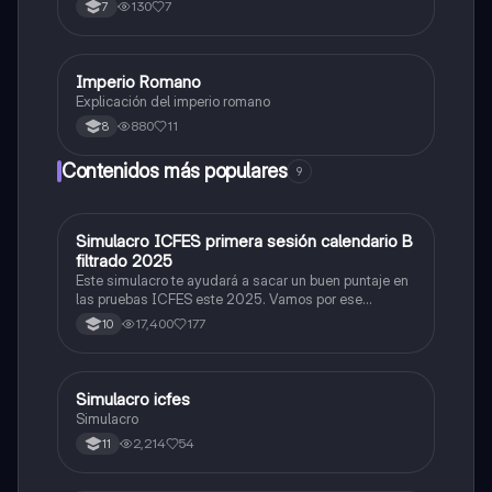
130
7
7
Imperio Romano
Sociales/Historia
Explicación del imperio romano
880
11
8
Contenidos más populares
9
Simulacro ICFES primera sesión calendario B
ICFES: Matemáticas
filtrado 2025
Este simulacro te ayudará a sacar un buen puntaje en
las pruebas ICFES este 2025. Vamos por ese
500/500. Y poder ser admitido en la universidad que
17,400
177
10
quieras, estudiar la carrera que quieres y no la que te
toque. Vamos con toda para sacar un buen puntaje.
Simulacro icfes
ICFES: Lectura Crítica
Simulacro
2,214
54
11