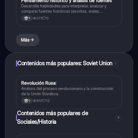
Pensamiento histórico y análisis de fuentes
Sociales/Historia
Desarrolla habilidades para interpretar, analizar y
comparar fuentes históricas (escritas, orales,
audiovisuales) con el fin de construir una visión crítica
273
0
9
y argumentada de los procesos del pasado.
Más
Contenidos más populares: Soviet Union
1
Revolución Rusa:
Sociales/Historia
Análisis del proceso revolucionario y la construcción
de la Unión Soviética.
810
12
9
Contenidos más populares de
9
Sociales/Historia