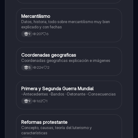
Mercantilismo
Sociales/Historia
Datos, historia, todo sobre mercantilismo muy bien
explicado y con fechas
207
6
9
Coordenadas geograficas
Sociales/Historia
Coordenadas geograficas explicación e imágenes
224
2
8
Primera y Segunda Guerra Mundial
Sociales/Historia
-Antecedentes -Bandos -Detonante -Consecuencias
162
1
9
Reformas protestante
Sociales/Historia
Concepto, causas, teoría del luterismo y
características