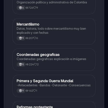
Organización política y administrativa de Colombia
726
9
6
Mercantilismo
Sociales/Historia
Datos, historia, todo sobre mercantilismo muy bien
explicado y con fechas
207
6
9
Coordenadas geograficas
Sociales/Historia
Coordenadas geograficas explicación e imágenes
224
2
8
Primera y Segunda Guerra Mundial
Sociales/Historia
-Antecedentes -Bandos -Detonante -Consecuencias
162
1
9
Reformas protestante
Sociales/Historia