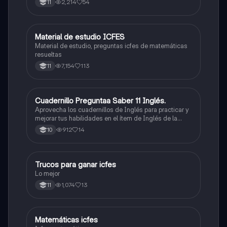
2,214
54
11
Material de estudio ICFES
ICFES: Matemáticas
Material de estudio, preguntas icfes de matemáticas
resueltas
7,154
113
11
Cuadernillo Preguntaa Saber 11 Inglés.
ICFES: Inglés
Aprovecha los cuadernillos de Inglés para practicar y
mejorar tus habilidades en el ítem de Inglés de la
Prueba Saber 11. 🫡
912
14
10
Trucos para ganar icfes
Química
Lo mejor
1,074
13
11
Matemáticas icfes
ICFES: Matemáticas