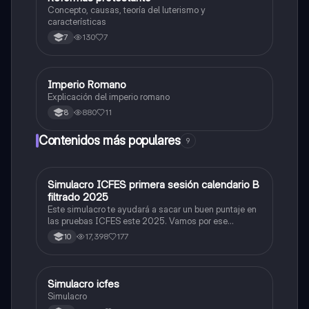
Concepto, causas, teoría del luterismo y
características
130
7
7
Imperio Romano
Sociales/Historia
Explicación del imperio romano
880
11
8
Contenidos más populares
9
Simulacro ICFES primera sesión calendario B
ICFES: Matemáticas
filtrado 2025
Este simulacro te ayudará a sacar un buen puntaje en
las pruebas ICFES este 2025. Vamos por ese
500/500. Y poder ser admitido en la universidad que
17,398
177
10
quieras, estudiar la carrera que quieres y no la que te
toque. Vamos con toda para sacar un buen puntaje.
Simulacro icfes
ICFES: Lectura Crítica
Simulacro