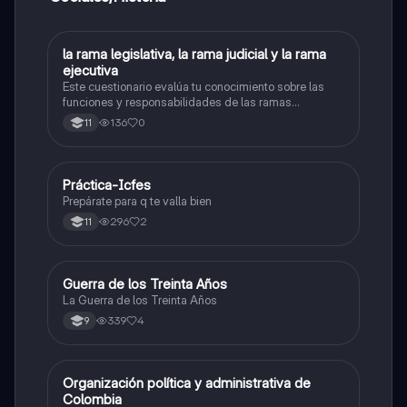
L
la rama legislativa, la rama judicial y la rama
Sociales/Historia
ejecutiva
Este cuestionario evalúa tu conocimiento sobre las
funciones y responsabilidades de las ramas
legislativa, judicial y ejecutiva.
136
0
11
Práctica-Icfes
Sociales/Historia
Prepárate para q te valla bien
296
2
11
Guerra de los Treinta Años
Sociales/Historia
La Guerra de los Treinta Años
339
4
9
Organización política y administrativa de
Sociales/Historia
Colombia