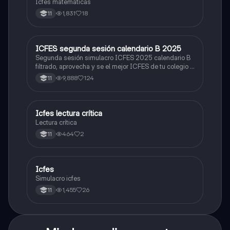
Icfes matemáticas
1,831
18
11
ICFES segunda sesión calendario B 2025
ICFES: Lectura Crítica
Segunda sesión simulacro ICFES 2025 calendario B
filtrado, aprovecha y se el mejor ICFES de tu colegio y
poder ingresar a universidad, y estudiar aquella
9,888
124
11
carrera con la que tanto sueñas.
Icfes lectura crítica
Lengua Castellana
Lectura crítica
464
2
11
Icfes
ICFES: Sociales y Ciudadanas
Simulacro icfes
1,455
26
11