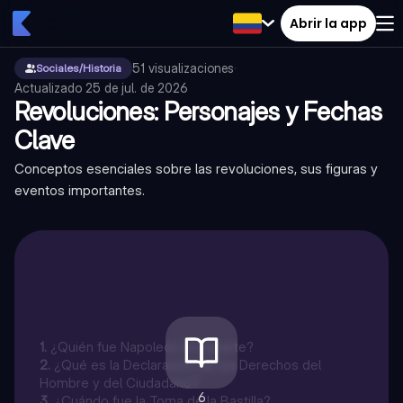
Abrir la app
51
visualizaciones
·
Sociales/Historia
Actualizado
25 de jul. de 2026
Revoluciones: Personajes y Fechas
Clave
Conceptos esenciales sobre las revoluciones, sus figuras y
eventos importantes.
1
.
¿Quién fue Napoleón Bonaparte?
2
.
¿Qué es la Declaración de los Derechos del
Hombre y del Ciudadano?
6
3
.
¿Cuándo fue la Toma de la Bastilla?