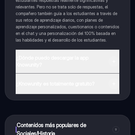
estudiantes respuestas realmente significativas y
relevantes. Pero no se trata solo de respuestas, el
compañero también guía a los estudiantes a través de
sus retos de aprendizaje diarios, con planes de
aprendizaje personalizados, cuestionarios o contenidos
en el chat y una personalización del 100% basada en
las habilidades y el desarrollo de los estudiantes.
¿Dónde puedo descargar la app
Knowunity?
Puedes descargar la app en Google Play Store y Apple
App Store.
¿Knowunity es totalmente gratuito?
¡Sí lo es! Tienes acceso totalmente gratuito a todo el
contenido de la app, puedes chatear con otros
alumnos y recibir ayuda inmeditamente. Puedes ganar
dinero utilizando la aplicación, que te permitirá acceder
a determinadas funciones.
Contenidos más populares de
9
Sociales/Historia