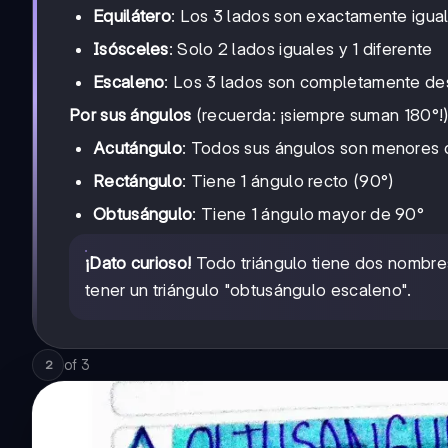
Equilátero
: Los 3 lados son exactamente igua
Isósceles
: Solo 2 lados iguales y 1 diferente
Escaleno
: Los 3 lados son completamente de
Por sus ángulos
(recuerda: ¡siempre suman 180°!)
Acutángulo
: Todos sus ángulos son menores 
Rectángulo
: Tiene 1 ángulo recto (90°)
Obtusángulo
: Tiene 1 ángulo mayor de 90°
¡Dato curioso!
Todo triángulo tiene dos nombres
tener un triángulo "obtusángulo escaleno".
of
3
2