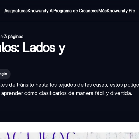
Asignaturas
Knowunity AI
Programa de Creadores
Más
Knowunity Pro
26
·
3 páginas
ulos: Lados y
ogle
les de tránsito hasta los tejados de las casas, estos políg
prender cómo clasificarlos de manera fácil y divertida.