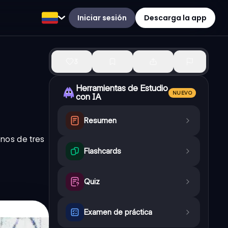
Iniciar sesión
Descarga la app
3
Herramientas de Estudio
NUEVO
con IA
Resumen
onos de tres
Flashcards
Quiz
Examen de práctica