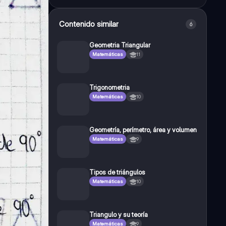
Contenido similar
6
Geometria Triangular
Matemáticas
11
Trigonometria
Matemáticas
10
Geometría, perímetro, área y volumen
Matemáticas
9
Tipos de triángulos
Matemáticas
10
Triangulo y su teoría
Matemáticas
9