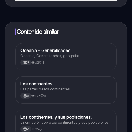
¡Sí lo es! Tienes acceso totalmente gratuito a todo el
contenido de la app, puedes chatear con otros
alumnos y recibir ayuda inmeditamente. Puedes ganar
dinero utilizando la aplicación, que te permitirá acceder
a determinadas funciones.
Contenido similar
Oceanía - Generalidades
Geografía
Oceanía, Generalidades, geografía
62
1
9
Los continentes
Geografía
Las partes de los continentes
198
3
6
Los continentes, y sus poblaciones.
Sociales/Historia
Información sobre los continentes y sus poblaciones.
85
1
6