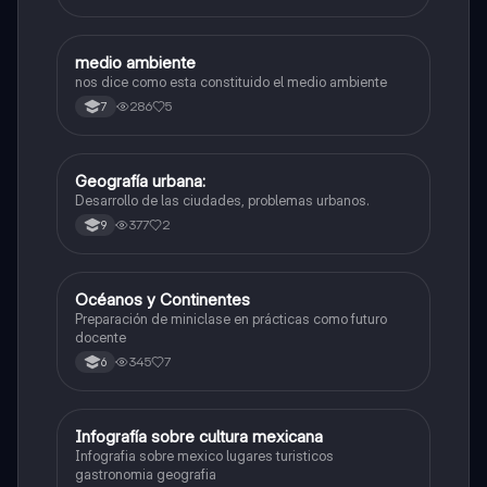
medio ambiente
Geografía
nos dice como esta constituido el medio ambiente
286
5
7
Geografía urbana:
Filosofía
Desarrollo de las ciudades, problemas urbanos.
377
2
9
Océanos y Continentes
Geografía
Preparación de miniclase en prácticas como futuro
docente
345
7
6
Infografía sobre cultura mexicana
Geografía
Infografia sobre mexico lugares turisticos
gastronomia geografia