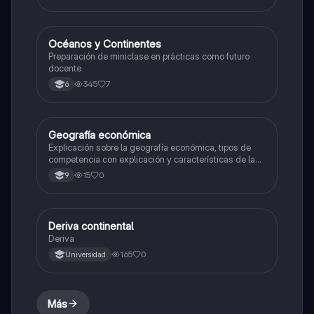
Océanos y Continentes
Geografía
Preparación de miniclase en prácticas como futuro
docente
345
7
6
Geografía económica
Geografía
Explicación sobre la geografía económica, tipos de
competencia con explicación y características de la
oferta y demanda
15
0
9
Deriva continental
Geografía
Deriva
165
0
Universidad
Más