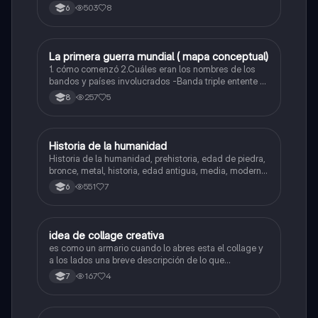
503
8
6
La primera guerra mundial ( mapa conceptual)
Sociales/Historia
1. cómo comenzó 2.Cuáles eran los nombres de los
bandos y países involucrados -Banda triple entente -
Banda potencia centrales 3.Dónde se liberó la guerra
257
5
8
4.Cuándo y Por qué terminó 5.Causas
6.consecuencias
Historia de la humanidad
Sociales/Historia
Historia de la humanidad, prehistoria, edad de piedra,
bronce, metal, historia, edad antigua, media, moderna
y contemporánea.
551
7
6
idea de collage creativa
Sociales/Historia
es como un armario cuando lo abres esta el collage y
a los lados una breve descripción de lo que
representa
167
4
7