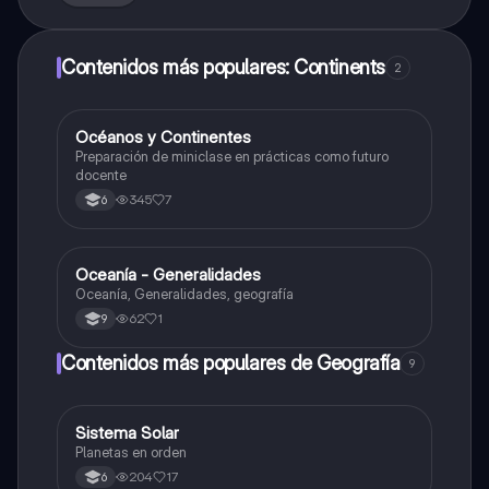
Contenidos más populares: Continents
2
Océanos y Continentes
Geografía
Preparación de miniclase en prácticas como futuro
docente
345
7
6
Oceanía - Generalidades
Geografía
Oceanía, Generalidades, geografía
62
1
9
Contenidos más populares de Geografía
9
Sistema Solar
Geografía
Planetas en orden
204
17
6