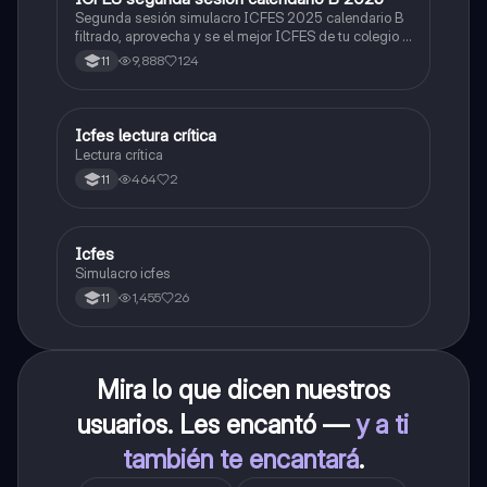
Segunda sesión simulacro ICFES 2025 calendario B
filtrado, aprovecha y se el mejor ICFES de tu colegio y
poder ingresar a universidad, y estudiar aquella
9,888
124
11
carrera con la que tanto sueñas.
Icfes lectura crítica
Lengua Castellana
Lectura crítica
464
2
11
Icfes
ICFES: Sociales y Ciudadanas
Simulacro icfes
1,455
26
11
Mira lo que dicen nuestros
usuarios. Les encantó —
y a ti
también te encantará
.