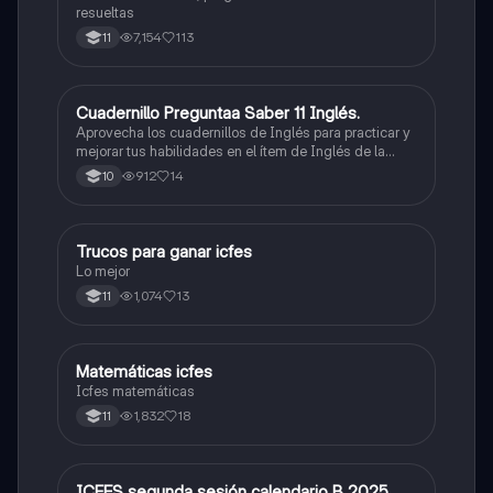
resueltas
7,154
113
11
Cuadernillo Preguntaa Saber 11 Inglés.
ICFES: Inglés
Aprovecha los cuadernillos de Inglés para practicar y
mejorar tus habilidades en el ítem de Inglés de la
Prueba Saber 11. 🫡
912
14
10
Trucos para ganar icfes
Química
Lo mejor
1,074
13
11
Matemáticas icfes
ICFES: Matemáticas
Icfes matemáticas
1,832
18
11
ICFES segunda sesión calendario B 2025
ICFES: Lectura Crítica