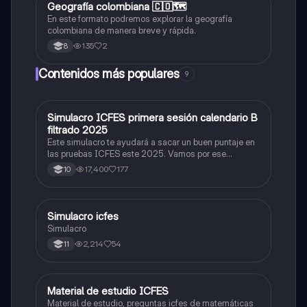
Geografía colombiana 🇨🇴🗺️
Geografía
En este formato podremos explorar la geografía
colombiana de manera breve y rápida.
135
2
8
Contenidos más populares
9
Simulacro ICFES primera sesión calendario B
ICFES: Matemáticas
filtrado 2025
Este simulacro te ayudará a sacar un buen puntaje en
las pruebas ICFES este 2025. Vamos por ese
500/500. Y poder ser admitido en la universidad que
17,400
177
10
quieras, estudiar la carrera que quieres y no la que te
toque. Vamos con toda para sacar un buen puntaje.
Simulacro icfes
ICFES: Lectura Crítica
Simulacro
2,214
54
11
Material de estudio ICFES
ICFES: Matemáticas
Material de estudio, preguntas icfes de matemáticas