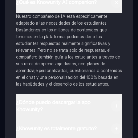
¿Qué es Knowunity AI companion?
Nuestro compañero de IA está específicamente
adaptado a las necesidades de los estudiantes.
Basándonos en los millones de contenidos que
tenemos en la plataforma, podemos dar a los
estudiantes respuestas realmente significativas y
relevantes. Pero no se trata solo de respuestas, el
compañero también guía a los estudiantes a través de
sus retos de aprendizaje diarios, con planes de
aprendizaje personalizados, cuestionarios o contenidos
en el chat y una personalización del 100% basada en
las habilidades y el desarrollo de los estudiantes.
¿Dónde puedo descargar la app
Knowunity?
Puedes descargar la app en Google Play Store y Apple
App Store.
¿Knowunity es totalmente gratuito?