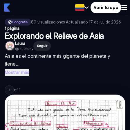
Abrir la app
89
visualizaciones
·
Actualizado
17 de jul. de 2026
·
Geografía
1 página
Explorando el Relieve de Asia
Laura
Seguir
@
lau.study
Asia es el continente más gigante del planeta y
tiene...
Mostrar más
of
1
1