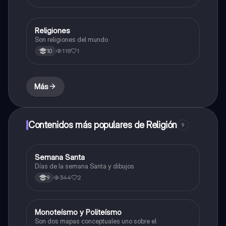
Religiones
Sociales/Historia
Son religiones del mundo
118
1
10
Más
Contenidos más populares de Religión
9
Semana Santa
Religión
Días de la semana Santa y dibujos
344
2
9
Monoteísmo y Politeísmo
Sociales/Historia
Son dos mapas conceptuales uno sobre el