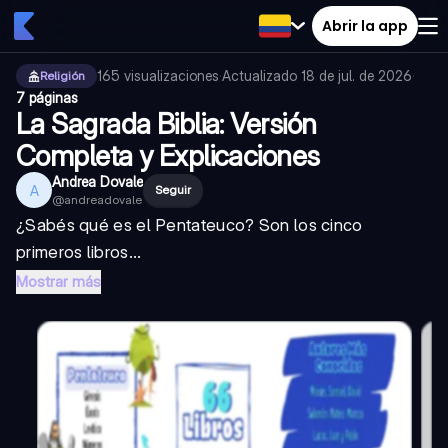
Abrir la app
165
visualizaciones
·
Actualizado
18 de jul. de 2026
·
Religión
7 páginas
La Sagrada Biblia: Versión
Completa y Explicaciones
Andrea Dovale
A
Seguir
@
andreadovale
¿Sabés qué es el Pentateuco? Son los cinco
primeros libros...
Mostrar más