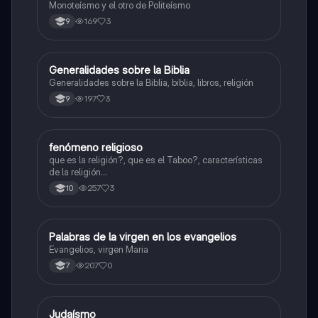
Monoteísmo y el otro de Politeísmo
169
3
9
Generalidades sobre la Biblia
Religión
Generalidades sobre la Biblia, biblia, libros, religión
197
3
9
fenómeno religioso
Sociales/Historia
que es la religión?, que es el Taboo?, características
de la religión...
257
3
10
Palabras de la virgen en los evangelios
Religión
Evangelios, virgen Maria
207
0
7
Judaísmo
Religión