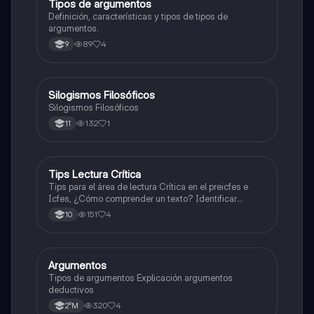
Tipos de argumentos
Lengua Castellana
Definición, características y tipos de tipos de
argumentos.
89
4
9
Silogismos Filosóficos
Filosofía
Silogismos Filosóficos
132
1
11
Tips Lectura Crítica
ICFES: Lectura Crítica
Tips para el área de lectura Crítica en el preicfes e
Icfes, ¿Cómo comprender un texto? Identificar
argumentos etc...
151
4
10
Argumentos
Filosofía
Tipos de argumentos Explicación argumentos
deductivos
320
4
2°M