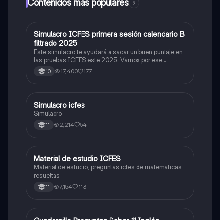
Contenidos más populares
9
Simulacro ICFES primera sesión calendario B
ICFES: Matemáticas
filtrado 2025
Este simulacro te ayudará a sacar un buen puntaje en
las pruebas ICFES este 2025. Vamos por ese
500/500. Y poder ser admitido en la universidad que
17,400
177
10
quieras, estudiar la carrera que quieres y no la que te
toque. Vamos con toda para sacar un buen puntaje.
Simulacro icfes
ICFES: Lectura Crítica
Simulacro
2,214
54
11
Material de estudio ICFES
ICFES: Matemáticas
Material de estudio, preguntas icfes de matemáticas
resueltas
7,154
113
11
ICFES: Inglés