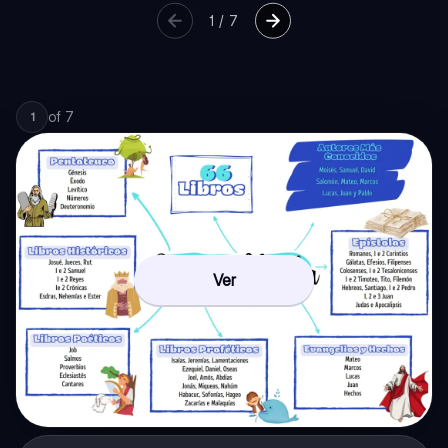
1
/
7
of
7
1
Ver