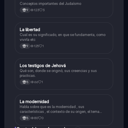
Conceptos importantes del Judaísmo
123
3
9
La libertad
Religión
Cual es su significado, en que se fundamenta, como
vivirla etc
125
1
9
Los testigos de Jehová
Religión
Qué son, donde se originó, sus creencias y sus
practicas.
66
1
8
La modernidad
Religión
Habla sobre que es la modernidad , sus
características , el contexto de su origen, el tema
central, entre otros.
80
0
8