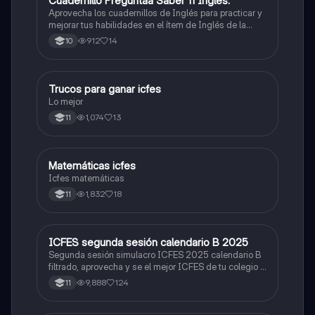
Cuadernillo Preguntaa Saber 11 Inglés.
Aprovecha los cuadernillos de Inglés para practicar y
mejorar tus habilidades en el ítem de Inglés de la
Prueba Saber 11. 🫡
912
14
10
Trucos para ganar icfes
Química
Lo mejor
1,074
13
11
Matemáticas icfes
ICFES: Matemáticas
Icfes matemáticas
1,832
18
11
ICFES segunda sesión calendario B 2025
ICFES: Lectura Crítica
Segunda sesión simulacro ICFES 2025 calendario B
filtrado, aprovecha y se el mejor ICFES de tu colegio y
poder ingresar a universidad, y estudiar aquella
9,888
124
11
carrera con la que tanto sueñas.