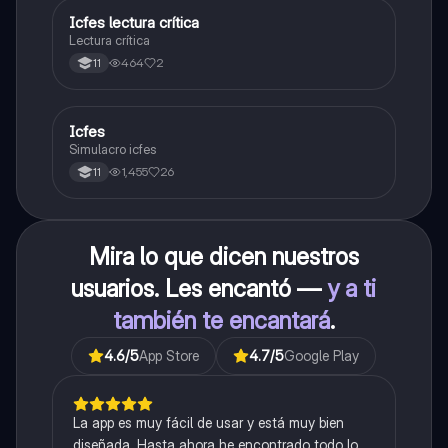
Icfes lectura crítica
Lengua Castellana
Lectura crítica
464
2
11
Icfes
ICFES: Sociales y Ciudadanas
Simulacro icfes
1,455
26
11
Mira lo que dicen nuestros
usuarios. Les encantó —
y a ti
también te encantará
.
4.6
/5
App Store
4.7
/5
Google Play
La app es muy fácil de usar y está muy bien
diseñada. Hasta ahora he encontrado todo lo