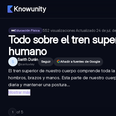
Knowunity
552
visualizaciones
·
Actualizado
24 de jul. d
Educación Física
Todo sobre el tren supe
humano
Sarith Durán
S
Seguir
Añadir a fuentes de Google
@
sariluvley
El tren superior de nuestro cuerpo comprende toda la
hombros, brazos y manos. Esta parte de nuestro cuerp
diaria y mantener una postura...
Mostrar más
of
5
1