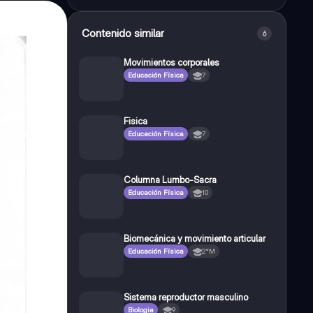
Contenido similar
6
Movimientos corporales
Educación Física
7
Fisica
Educación Física
7
Columna Lumbo-Sacra
Educación Física
10
Biomecánica y movimiento articular
Educación Física
2°M
Sistema reproductor masculino
Biologia
9