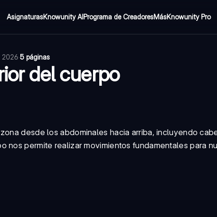
Asignaturas
Knowunity AI
Programa de Creadores
Más
Knowunity Pro
e 2026
·
5 páginas
rior del cuerpo
 zona desde los abdominales hacia arriba, incluyendo cabe
o nos permite realizar movimientos fundamentales para nu