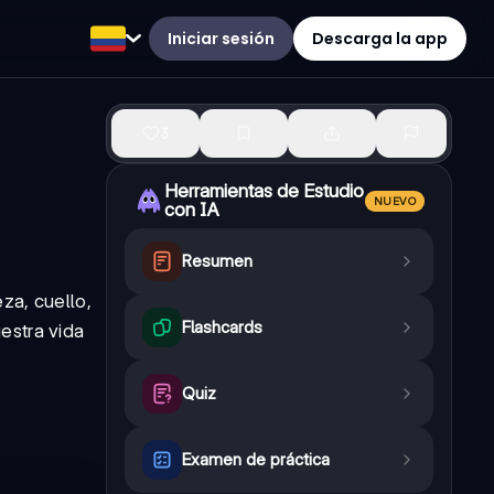
Iniciar sesión
Descarga la app
3
Herramientas de Estudio
NUEVO
con IA
Resumen
za, cuello,
Flashcards
estra vida
Quiz
Examen de práctica