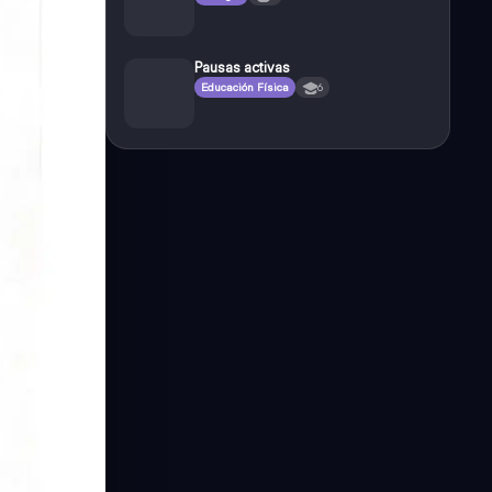
Pausas activas
Educación Física
6