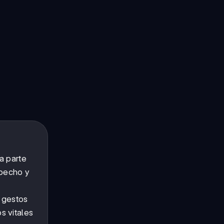
a parte
 pecho y
r gestos
s vitales