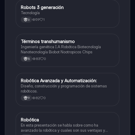
Robots 3 generación
Tecnología e Informática
Tecnología
59
1
6
Términos transhumanismo
Tecnología e Informática
Ingeniería genética I.A Robótica Biotecnología
Nanotecnología Biobot Nootropicos Chips
83
0
8
Robótica Avanzada y Automatización:
Tecnología e Informática
Diseño, construcción y programación de sistemas
robóticos.
82
0
9
Robótica
Tecnología e Informática
En esta presentación se habla sobre como ha
avanzado la robótica y cuales son sus ventajas y