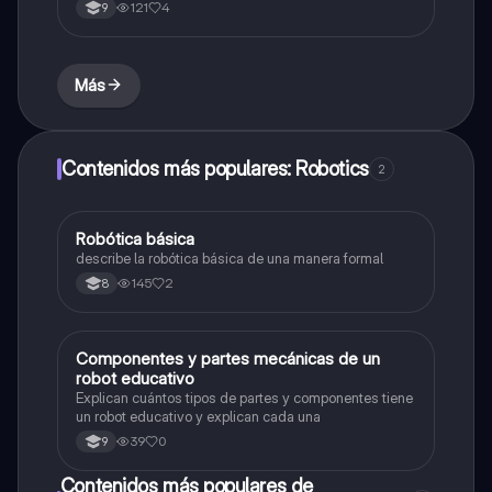
desventajas para con los humanos
121
4
9
Más
Contenidos más populares: Robotics
2
Robótica básica
Tecnología e Informática
describe la robótica básica de una manera formal
145
2
8
Componentes y partes mecánicas de un
Tecnología e Informática
robot educativo
Explican cuántos tipos de partes y componentes tiene
un robot educativo y explican cada una
39
0
9
Contenidos más populares de