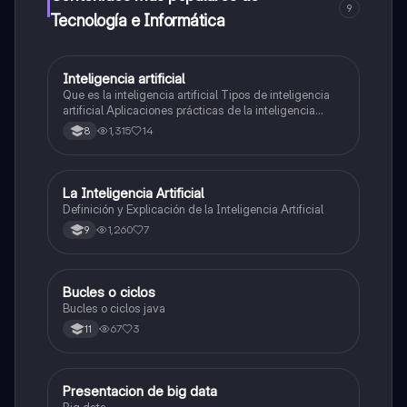
9
Tecnología e Informática
Inteligencia artificial
Tecnología e Informática
Que es la inteligencia artificial Tipos de inteligencia
artificial Aplicaciones prácticas de la inteligencia
artificial
1,315
14
8
La Inteligencia Artificial
Tecnología e Informática
Definición y Explicación de la Inteligencia Artificial
1,260
7
9
Bucles o ciclos
Tecnología e Informática
Bucles o ciclos java
67
3
11
Presentacion de big data
Tecnología e Informática
Big data