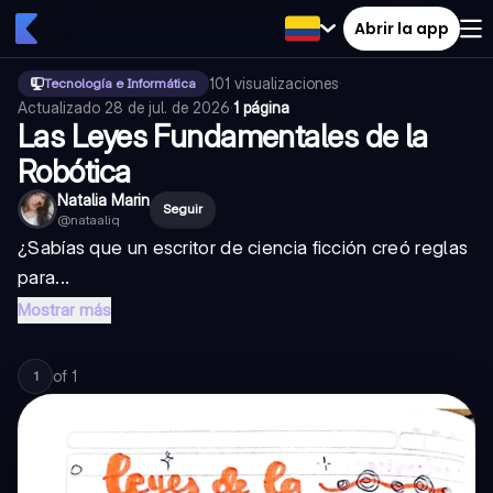
Abrir la app
101
visualizaciones
·
Tecnología e Informática
Actualizado
28 de jul. de 2026
·
1 página
Las Leyes Fundamentales de la
Robótica
Natalia Marin
Seguir
@
nataaliq
¿Sabías que un escritor de ciencia ficción creó reglas
para...
Mostrar más
of
1
1