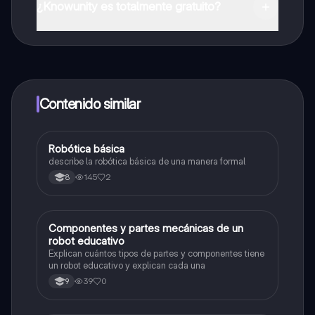
App Store.
¿Knowunity es totalmente gratuito?
¡Sí lo es! Tienes acceso totalmente gratuito a todo el
contenido de la app, puedes chatear con otros
alumnos y recibir ayuda inmeditamente. Puedes ganar
dinero utilizando la aplicación, que te permitirá acceder
a determinadas funciones.
Contenido similar
Robótica básica
Tecnología e Informática
describe la robótica básica de una manera formal
145
2
8
Componentes y partes mecánicas de un
Tecnología e Informática
robot educativo
Explican cuántos tipos de partes y componentes tiene
un robot educativo y explican cada una
39
0
9