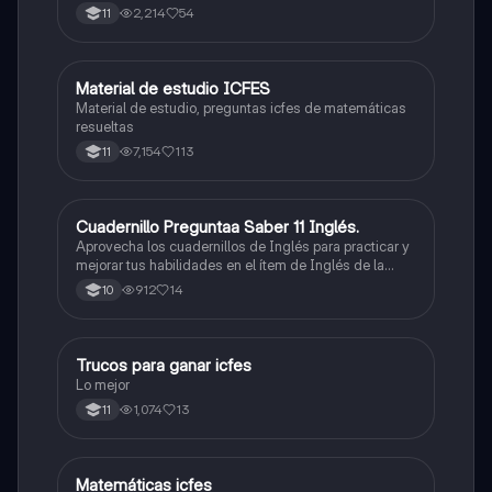
2,214
54
11
Material de estudio ICFES
ICFES: Matemáticas
Material de estudio, preguntas icfes de matemáticas
resueltas
7,154
113
11
Cuadernillo Preguntaa Saber 11 Inglés.
ICFES: Inglés
Aprovecha los cuadernillos de Inglés para practicar y
mejorar tus habilidades en el ítem de Inglés de la
Prueba Saber 11. 🫡
912
14
10
Trucos para ganar icfes
Química
Lo mejor
1,074
13
11
Matemáticas icfes
ICFES: Matemáticas