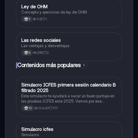
Ley de OHM
Tecnología e Informática
Concepto y ejercicios de ley de OHM
113
1
9
Las redes sociales
Tecnología e Informática
Las ventajas y desventajas
295
2
8
Contenidos más populares
9
Simulacro ICFES primera sesión calendario B
ICFES: Matemáticas
filtrado 2025
Este simulacro te ayudará a sacar un buen puntaje en
las pruebas ICFES este 2025. Vamos por ese
500/500. Y poder ser admitido en la universidad que
17,400
177
10
quieras, estudiar la carrera que quieres y no la que te
toque. Vamos con toda para sacar un buen puntaje.
Simulacro icfes
ICFES: Lectura Crítica
Simulacro