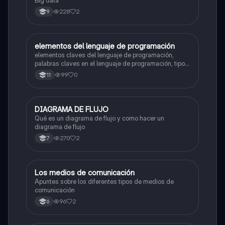
228
2
9
elementos del lenguaje de programación
Tecnología e Informática
elementos claves del lenguaje de programación,
palabras claves en el lenguaje de programación, tipos
de datos, estructura secuencial
99
0
11
DIAGRAMA DE FLUJO
Tecnología e Informática
Qué es un diagrama de flujo y como hacer un
diagrama de flujo
270
2
7
Los medios de comunicación
Tecnología e Informática
Apuntes sobre los diferentes tipos de medios de
comunicación
96
2
6