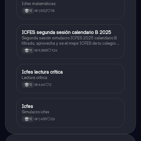
Icfes matemáticas
1,832
18
11
ICFES segunda sesión calendario B 2025
ICFES: Lectura Crítica
Segunda sesión simulacro ICFES 2025 calendario B
filtrado, aprovecha y se el mejor ICFES de tu colegio y
poder ingresar a universidad, y estudiar aquella
9,888
124
11
carrera con la que tanto sueñas.
Icfes lectura crítica
Lengua Castellana
Lectura crítica
464
2
11
Icfes
ICFES: Sociales y Ciudadanas
Simulacro icfes
1,455
26
11