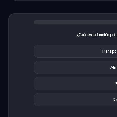
¿Cuál es la función pri
Transpor
Alm
P
Re