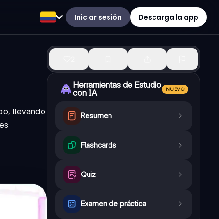
Iniciar sesión
Descarga la app
2
Herramientas de Estudio
NUEVO
con IA
rpo, llevando
Resumen
tes
Flashcards
Quiz
Examen de práctica