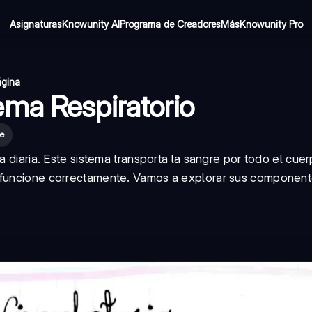
Asignaturas
Knowunity AI
Programa de Creadores
Más
Knowunity Pro
ágina
ma Respiratorio
le
a diaria. Este sistema transporta la sangre por todo el cue
a funcione correctamente. Vamos a explorar sus componen