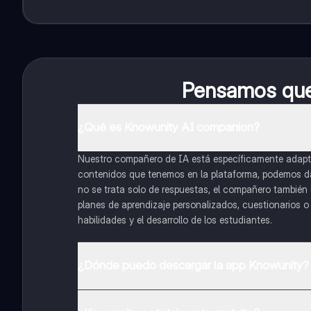
Pensamos que 
¿Qué es Knowunity AI companion?
Nuestro compañero de IA está específicamente adapta
contenidos que tenemos en la plataforma, podemos dar 
no se trata solo de respuestas, el compañero también g
planes de aprendizaje personalizados, cuestionarios 
habilidades y el desarrollo de los estudiantes.
¿Dónde puedo descargar la app Knowunity?
Puedes descargar la app en Google Play Store y Apple