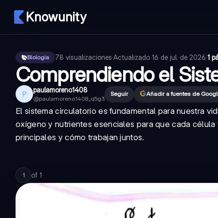
Knowunity
78
visualizaciones
·
Actualizado
16 de jul. de 2026
·
1 p
Biologia
Comprendiendo el Siste
paulamoreno1408
P
Seguir
Añadir a fuentes de Goog
@
paulamoreno1408_q5g3
El sistema circulatorio es fundamental para nuestra vid
oxígeno y nutrientes esenciales para que cada célul
principales y cómo trabajan juntos.
of
1
1