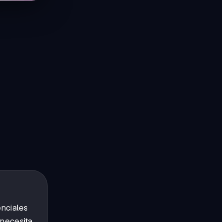
enciales
 necesita