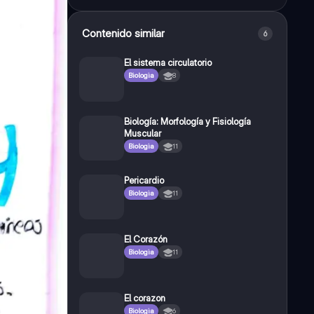
Contenido similar
6
El sistema circulatorio
Biologia
8
Biología: Morfología y Fisiología
Muscular
Biologia
11
Pericardio
Biologia
11
El Corazón
Biologia
11
El corazon
Biologia
6