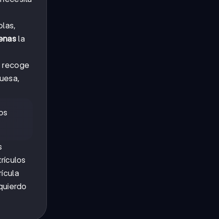
olas,
enas
la
e recoge
ruesa,
os
s
rículos
rícula
zquierdo