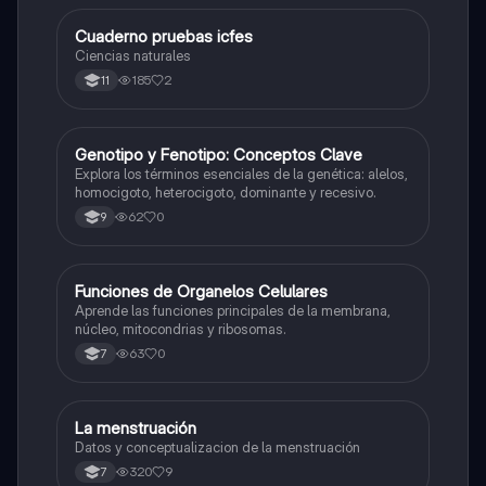
Cuaderno pruebas icfes
Biologia
Ciencias naturales
185
2
11
G
Genotipo y Fenotipo: Conceptos Clave
Biologia
Explora los términos esenciales de la genética: alelos,
homocigoto, heterocigoto, dominante y recesivo.
62
0
9
F
Funciones de Organelos Celulares
Biologia
Aprende las funciones principales de la membrana,
núcleo, mitocondrias y ribosomas.
63
0
7
La menstruación
Biologia
Datos y conceptualizacion de la menstruación
320
9
7