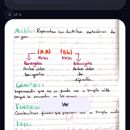
of
4
2
Ver