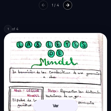
1
/
4
of
4
1
Ver