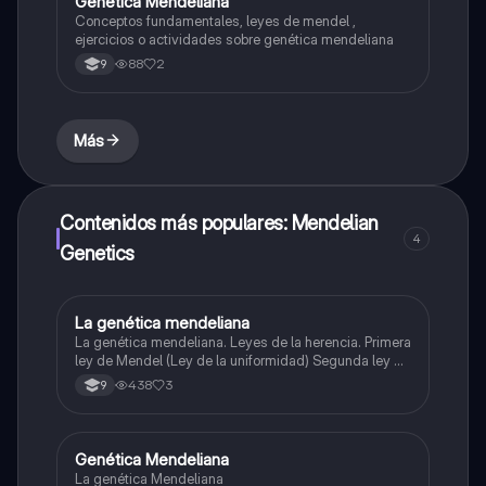
Genetica Mendeliana
Biologia
Conceptos fundamentales, leyes de mendel ,
ejercicios o actividades sobre genética mendeliana
88
2
9
Más
Contenidos más populares: Mendelian
4
Genetics
La genética mendeliana
Biologia
La genética mendeliana. Leyes de la herencia. Primera
ley de Mendel (Ley de la uniformidad) Segunda ley de
Mendel (Ley de la segregación) Ejercicios de
438
3
9
aplicación.
Genética Mendeliana
Biologia
La genética Mendeliana