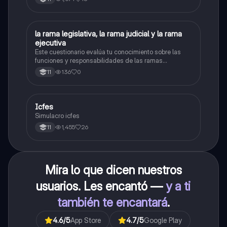
L
la rama legislativa, la rama judicial y la rama
Sociales/Historia
ejecutiva
Este cuestionario evalúa tu conocimiento sobre las
funciones y responsabilidades de las ramas
legislativa, judicial y ejecutiva.
136
0
11
Icfes
ICFES: Sociales y Ciudadanas
Simulacro icfes
1,455
26
11
Mira lo que dicen nuestros
usuarios. Les encantó —
y a ti
también te encantará
.
4.6
/5
App Store
4.7
/5
Google Play