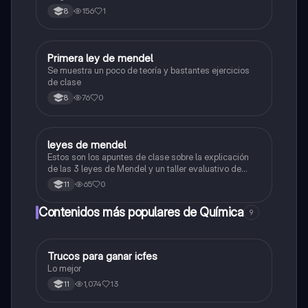
156
1
8
Primera ley de mendel
Biologia
Se muestra un poco de teoría y bastantes ejercicios
de clase
76
0
8
leyes de mendel
Biologia
Estos son los apuntes de clase sobre la explicación
de las 3 leyes de Mendel y un taller evaluativo de
esas
65
0
11
Contenidos más populares de Química
9
Trucos para ganar icfes
Química
Lo mejor
1,074
13
11