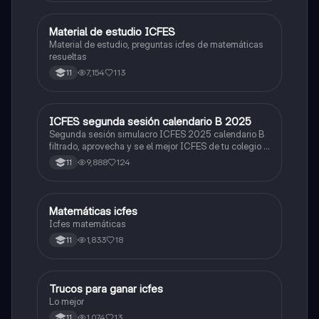
Material de estudio ICFES
ICFES: Matemáticas
Material de estudio, preguntas icfes de matemáticas
resueltas
7,154
113
11
ICFES segunda sesión calendario B 2025
ICFES: Lectura Crítica
Segunda sesión simulacro ICFES 2025 calendario B
filtrado, aprovecha y se el mejor ICFES de tu colegio y
poder ingresar a universidad, y estudiar aquella
9,888
124
11
carrera con la que tanto sueñas.
Matemáticas icfes
ICFES: Matemáticas
Icfes matemáticas
1,833
18
11
Trucos para ganar icfes
Química
Lo mejor
1,074
13
11