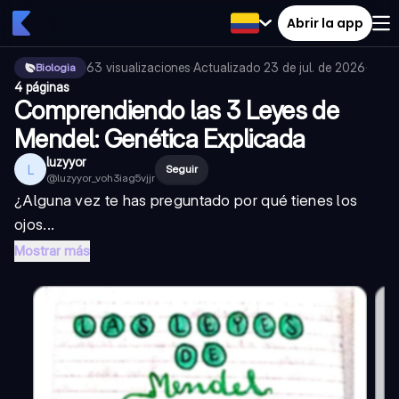
Abrir la app
63
visualizaciones
·
Actualizado
23 de jul. de 2026
·
Biologia
4 páginas
Comprendiendo las 3 Leyes de
Mendel: Genética Explicada
luzyyor
L
Seguir
@
luzyyor_voh3iag5vjjr
¿Alguna vez te has preguntado por qué tienes los
ojos...
Mostrar más