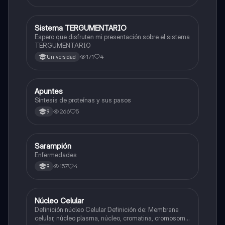
Sistema TERGUMENTARIO
Biologia
Espero que disfruten mi presentación sobre el sistema
TERGUMENTARIO
171
4
Universidad
Apuntes
Biologia
Síntesis de proteínas y sus pasos
266
5
9
Sarampión
Biologia
Enfermedades
157
4
9
Núcleo Celular
Biologia
Definición núcleo Celular Definición de: Membrana
celular, núcleo plasma, núcleo, cromatina, cromosoma