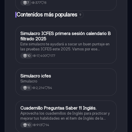
Interfase Fases de la interfase
377
8
7
Contenidos más populares
9
Simulacro ICFES primera sesión calendario B
ICFES: Matemáticas
filtrado 2025
Este simulacro te ayudará a sacar un buen puntaje en
las pruebas ICFES este 2025. Vamos por ese
500/500. Y poder ser admitido en la universidad que
17,400
177
10
quieras, estudiar la carrera que quieres y no la que te
toque. Vamos con toda para sacar un buen puntaje.
Simulacro icfes
ICFES: Lectura Crítica
Simulacro
2,214
54
11
Cuadernillo Preguntaa Saber 11 Inglés.
ICFES: Inglés
Aprovecha los cuadernillos de Inglés para practicar y
mejorar tus habilidades en el ítem de Inglés de la
Prueba Saber 11. 🫡
913
14
10