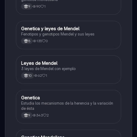
90
1
9
Genetica y leyes de Mendel
Biologia
Fenotipos y genotipos Mendel y sus leyes
135
0
8
Leyes de Mendel
Biologia
3 leyes de Mendel con ejemplo
62
1
10
Genetica
Biologia
Estudia los mecanismos de la herencia y la variación
de ésta
343
2
9