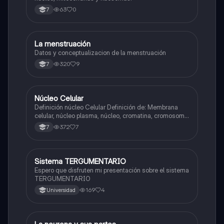
63
0
7
La menstruación
Biologia
Datos y conceptualizacion de la menstruación
320
9
7
Núcleo Celular
Biologia
Definición núcleo Celular Definición de: Membrana
celular, núcleo plasma, núcleo, cromatina, cromosoma
Interfase Fases de la interfase
372
7
7
Sistema TERGUMENTARIO
Biologia
Espero que disfruten mi presentación sobre el sistema
TERGUMENTARIO
169
4
Universidad