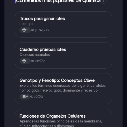
Contenidos más populares de Química
9
Trucos para ganar icfes
Química
Lo mejor
1,074
13
11
Cuaderno pruebas icfes
Biologia
Ciencias naturales
185
2
11
G
Genotipo y Fenotipo: Conceptos Clave
Biologia
Explora los términos esenciales de la genética: alelos,
homocigoto, heterocigoto, dominante y recesivo.
62
0
9
F
Funciones de Organelos Celulares
Biologia
Aprende las funciones principales de la membrana,
núcleo, mitocondrias y ribosomas.