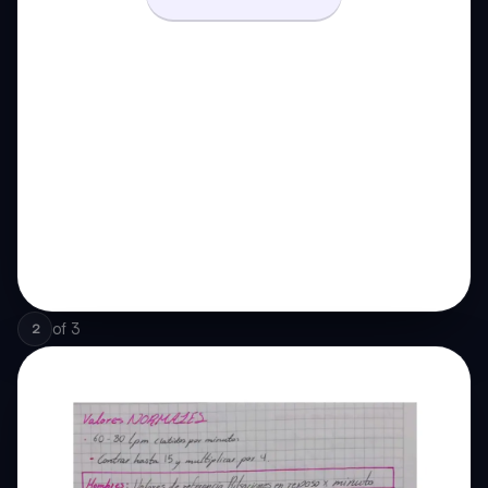
of
3
2