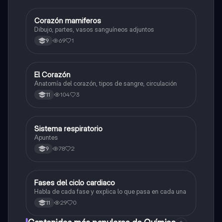
Corazón mamiferos
Biologia
Dibujo, partes, vasos sanguíneos adjuntos
69
1
9
El Corazón
Biologia
Anatomía del corazón, tipos de sangre, circulación
104
3
11
Sistema respiratorio
Biologia
Apuntes
78
2
9
Fases del ciclo cardiaco
Biologia
Habla de cada fase y explica lo que pasa en cada una
29
0
11