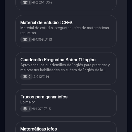
2,214
54
11
Material de estudio ICFES
ICFES: Matemáticas
Material de estudio, preguntas icfes de matemáticas
resueltas
7,154
113
11
Cuadernillo Preguntaa Saber 11 Inglés.
ICFES: Inglés
Aprovecha los cuadernillos de Inglés para practicar y
mejorar tus habilidades en el ítem de Inglés de la
Prueba Saber 11. 🫡
912
14
10
Trucos para ganar icfes
Química
Lo mejor
1,074
13
11
Matemáticas icfes
ICFES: Matemáticas