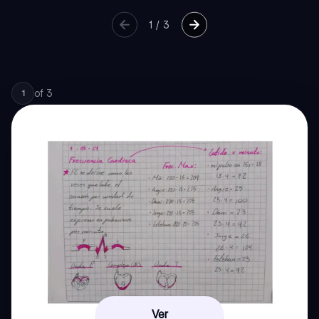
1
/
3
of
3
1
Ver