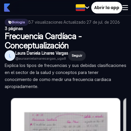
Abrir la app
57
visualizaciones
·
Actualizado
27 de jul. de 2026
·
Biologia
3 páginas
Frecuencia Cardíaca -
Conceptualización
Laura Daniela Linares Vargas
L
Seguir
@
auraanielainaresargas_uga8
Explica los tipos de frecuencias y sus debidas clasificaciones
en el sector de la salud y conceptos para tener
conocimiento de como medir una frecuencia cardiaca
apropiadamente.