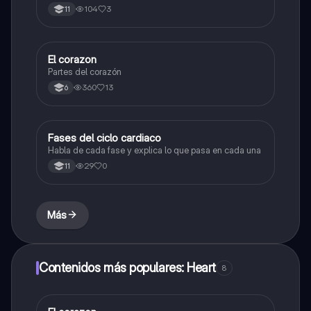
104
3
11
El corazon
Biologia
Partes del corazón
360
13
6
Fases del ciclo cardiaco
Biologia
Habla de cada fase y explica lo que pasa en cada una
29
0
11
Más
Contenidos más populares: Heart
8