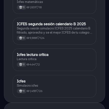
Icfes matemáticas
1,831
18
11
ICFES segunda sesión calendario B 2025
ICFES: Lectura Crítica
Segunda sesión simulacro ICFES 2025 calendario B
filtrado, aprovecha y se el mejor ICFES de tu colegio y
poder ingresar a universidad, y estudiar aquella
9,888
124
11
carrera con la que tanto sueñas.
Icfes lectura crítica
Lengua Castellana
Lectura crítica
464
2
11
Icfes
ICFES: Sociales y Ciudadanas
Simulacro icfes
1,455
26
11