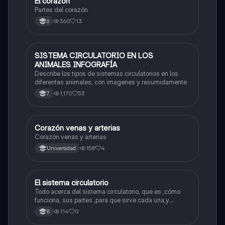
El corazon
Biologia
Partes del corazón
360
13
6
SISTEMA CIRCULATORIO EN LOS
Biologia
ANIMALES INFOGRAFÍA
Describe los tipos de sistemas circulatorios en los
diferentes animales, con imagenes y resumidamente
1,170
53
7
Corazón venas y arterias
Biologia
Corazón venas y arterias
158
4
Universidad
El sistema circulatorio
Biologia
Todo acerca del sistema circulatorio, que es ,cómo
funciona, sus partes ,para que sirve cada una,y
demas inquietudes acerca del funcionamiento de
114
0
8
este sistema