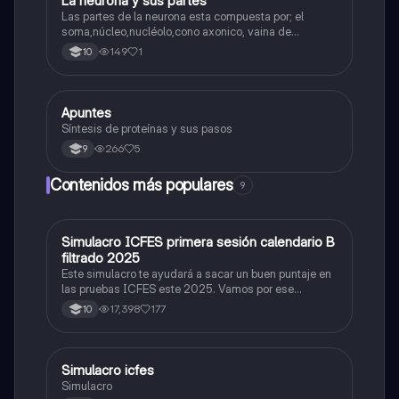
La neurona y sus partes
Biologia
Las partes de la neurona esta compuesta por; el
soma,núcleo,nucléolo,cono axonico, vaina de
mielina,celula schwan,núcleo de schwann,nódulo de
149
1
10
Ranvier,terminal axonico Arborizacion terminal, botón
sinaptico,dentristas y sustancia de Nissi.
Apuntes
Biologia
Síntesis de proteínas y sus pasos
266
5
9
Contenidos más populares
9
Simulacro ICFES primera sesión calendario B
ICFES: Matemáticas
filtrado 2025
Este simulacro te ayudará a sacar un buen puntaje en
las pruebas ICFES este 2025. Vamos por ese
500/500. Y poder ser admitido en la universidad que
17,398
177
10
quieras, estudiar la carrera que quieres y no la que te
toque. Vamos con toda para sacar un buen puntaje.
Simulacro icfes
ICFES: Lectura Crítica
Simulacro