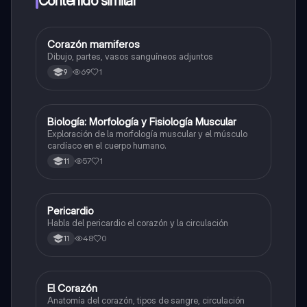
Contenido similar
Corazón mamiferos
Biologia
Dibujo, partes, vasos sanguíneos adjuntos
69
1
9
Biología: Morfología y Fisiología Muscular
Biologia
Exploración de la morfología muscular y el músculo
cardíaco en el cuerpo humano.
57
1
11
Pericardio
Biologia
Habla del pericardio el corazón y la circulación
48
0
11
El Corazón
Biologia
Anatomía del corazón, tipos de sangre, circulación