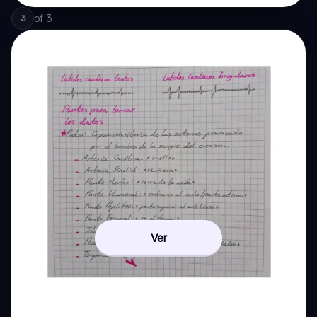
of
3
3
Ver