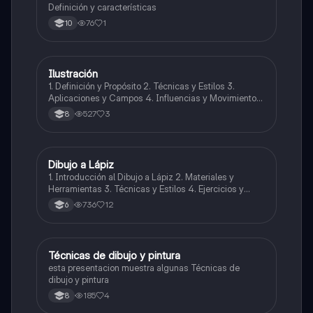
Definición y características
76
1
10
Ilustración
Artes
1. Definición y Propósito 2. Técnicas y Estilos 3.
Aplicaciones y Campos 4. Influencias y Movimientos
Artísticos 5. Ética en la Ilustración 6. Desarrollo
527
3
8
Profesional y Educativo 7. Ejemplos y Referencias
Dibujo a Lápiz
Artes
1. Introducción al Dibujo a Lápiz 2. Materiales y
Herramientas 3. Técnicas y Estilos 4. Ejercicios y
Prácticas Recomendadas 5. Inspiración y
736
12
6
Referencias 6. Proceso Creativo y Experimentación
Técnicas de dibujo y pintura
Artes
esta presentacion muestra algunas Técnicas de
dibujo y pintura
185
4
8