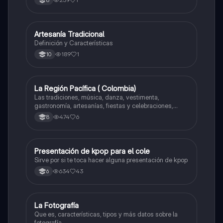
8
Artesanía Tradicional
Artes
Definición y Características
189
1
10
La Región Pacífica ( Colombia)
Artes
Las tradiciones, música, danza, vestimenta,
gastronomía, artesanías, fiestas y celebraciones,
medicina tradicional, ritmos e instrumentos
474
6
8
musicales.
Presentación de kpop para el cole
Artes
Sirve por si te toca hacer alguna presentación de kpop
634
43
6
La Fotografía
Artes
Que es, características, tipos y más datos sobre la
fotografía