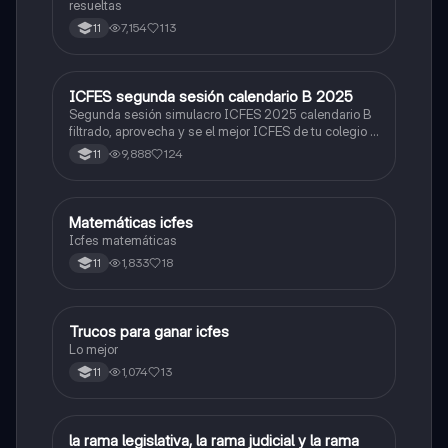
resueltas
7,154
113
11
ICFES segunda sesión calendario B 2025
ICFES: Lectura Crítica
Segunda sesión simulacro ICFES 2025 calendario B
filtrado, aprovecha y se el mejor ICFES de tu colegio y
poder ingresar a universidad, y estudiar aquella
9,888
124
11
carrera con la que tanto sueñas.
Matemáticas icfes
ICFES: Matemáticas
Icfes matemáticas
1,833
18
11
Trucos para ganar icfes
Química
Lo mejor
1,074
13
11
L
la rama legislativa, la rama judicial y la rama
Sociales/Historia