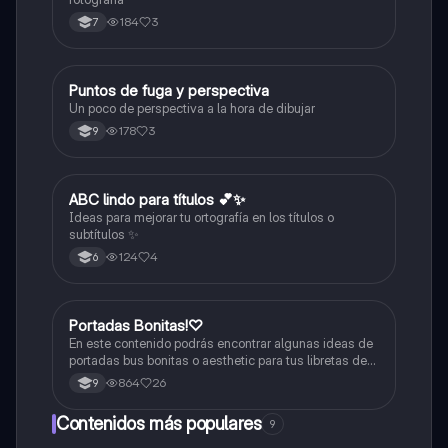
184
3
7
Puntos de fuga y perspectiva
Artes
Un poco de perspectiva a la hora de dibujar
178
3
9
ABC lindo para títulos 💕✨
Lengua Castellana
Ideas para mejorar tu ortografía en los títulos o
subtítulos ✨
124
4
6
Portadas Bonitas!♡
Artes
En este contenido podrás encontrar algunas ideas de
portadas bus bonitas o aesthetic para tus libretas de
apuntes!
864
26
9
Contenidos más populares
9