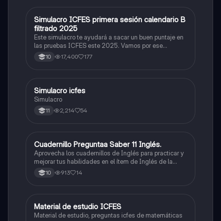
Simulacro ICFES primera sesión calendario B
ICFES: Matemáticas
filtrado 2025
Este simulacro te ayudará a sacar un buen puntaje en
las pruebas ICFES este 2025. Vamos por ese
500/500. Y poder ser admitido en la universidad que
17,400
177
10
quieras, estudiar la carrera que quieres y no la que te
toque. Vamos con toda para sacar un buen puntaje.
Simulacro icfes
ICFES: Lectura Crítica
Simulacro
2,214
54
11
Cuadernillo Preguntaa Saber 11 Inglés.
ICFES: Inglés
Aprovecha los cuadernillos de Inglés para practicar y
mejorar tus habilidades en el ítem de Inglés de la
Prueba Saber 11. 🫡
913
14
10
Material de estudio ICFES
ICFES: Matemáticas
Material de estudio, preguntas icfes de matemáticas