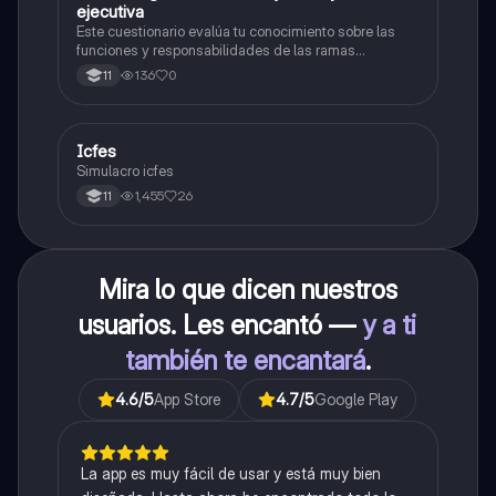
ejecutiva
Este cuestionario evalúa tu conocimiento sobre las
funciones y responsabilidades de las ramas
legislativa, judicial y ejecutiva.
136
0
11
Icfes
ICFES: Sociales y Ciudadanas
Simulacro icfes
1,455
26
11
Mira lo que dicen nuestros
usuarios. Les encantó —
y a ti
también te encantará
.
4.6
/5
App Store
4.7
/5
Google Play
La app es muy fácil de usar y está muy bien