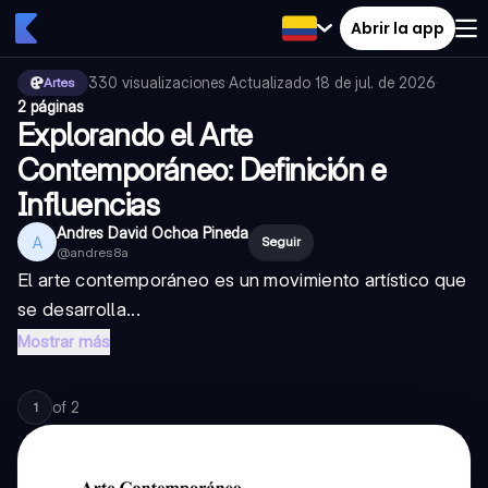
Abrir la app
330
visualizaciones
·
Actualizado
18 de jul. de 2026
·
Artes
2 páginas
Explorando el Arte
Contemporáneo: Definición e
Influencias
Andres David Ochoa Pineda
A
Seguir
@
andres8a
El arte contemporáneo es un movimiento artístico que
se desarrolla...
Mostrar más
of
2
1