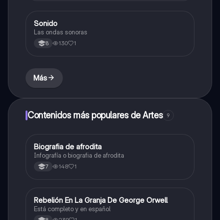
Sonido
Música
Las ondas sonoras
130
1
8
Más
Contenidos más populares de Artes
9
Biografia de afrodita
Artes
Infografía o biografia de afrodita
148
1
7
Rebelión En La Granja De George Orwell
Sociales/Historia
Está completo y en español
239
1